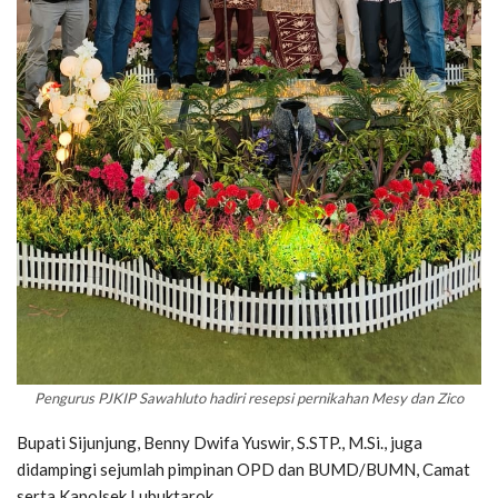
Pengurus PJKIP Sawahluto hadiri resepsi pernikahan Mesy dan Zico
Bupati Sijunjung, Benny Dwifa Yuswir, S.STP., M.Si., juga
didampingi sejumlah pimpinan OPD dan BUMD/BUMN, Camat
serta Kapolsek Lubuktarok.