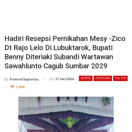
Hadiri Resepsi Pernikahan Mesy -Zico
Dt Rajo Lelo Di Lubuktarok, Bupati
Benny Diteriaki Subandi Wartawan
Sawahlunto Cagub Sumbar 2029
On
27 Jan 2026
BERITA
PERISTIWA
POLITIK
By
Pemred Saptarius
1,404