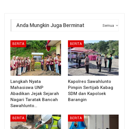
Anda Mungkin Juga Berminat
Semua
BERITA
BERITA
Langkah Nyata
Kapolres Sawahlunto
Mahasiswa UNP
Pimpin Sertijab Kabag
Abadikan Jejak Sejarah
SDM dan Kapolsek
Nagari Taratak Bancah
Barangin
Sawahlunto…
BERITA
BERITA