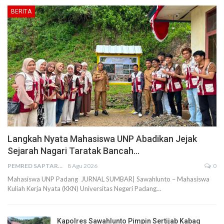
BERITA
Langkah Nyata Mahasiswa UNP Abadikan Jejak
Sejarah Nagari Taratak Bancah…
PEMRED SAPTARIUS
8 Agu 2026
0
Mahasiswa UNP Padang JURNAL SUMBAR| Sawahlunto – Mahasiswa
Kuliah Kerja Nyata (KKN) Universitas Negeri Padang…
Kapolres Sawahlunto Pimpin Sertijab Kabag