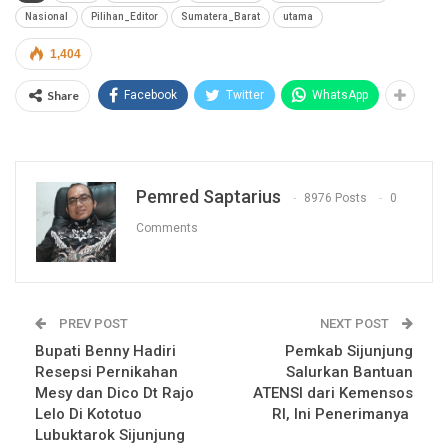
Nasional
Pilihan_Editor
Sumatera_Barat
utama
1,404
Share
Facebook
Twitter
WhatsApp
Pemred Saptarius
8976 Posts
0
Comments
PREV POST
NEXT POST
Bupati Benny Hadiri
Pemkab Sijunjung
Resepsi Pernikahan
Salurkan Bantuan
Mesy dan Dico Dt Rajo
ATENSI dari Kemensos
Lelo Di Kototuo
RI, Ini Penerimanya
Lubuktarok Sijunjung