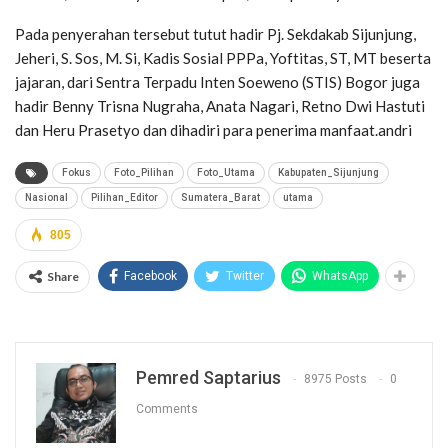
Pada penyerahan tersebut tutut hadir Pj. Sekdakab Sijunjung,
Jeheri, S. Sos, M. Si, Kadis Sosial PPPa, Yoftitas, ST, MT beserta
jajaran, dari Sentra Terpadu Inten Soeweno (STIS) Bogor juga
hadir Benny Trisna Nugraha, Anata Nagari, Retno Dwi Hastuti
dan Heru Prasetyo dan dihadiri para penerima manfaat.andri
Fokus
Foto_Pilihan
Foto_Utama
Kabupaten_Sijunjung
Nasional
Pilihan_Editor
Sumatera_Barat
utama
805
Share
Facebook
Twitter
WhatsApp
Pemred Saptarius
8975 Posts
0
Comments