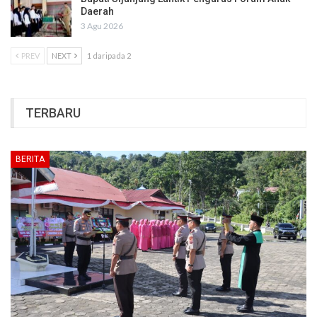
Daerah
3 Agu 2026
PREV
NEXT
1 daripada 2
TERBARU
BERITA