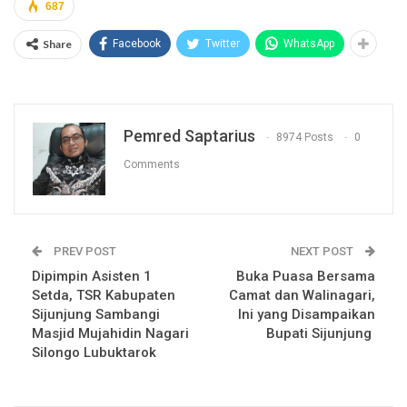
687
Share
Facebook
Twitter
WhatsApp
Pemred Saptarius
8974 Posts
0
Comments
PREV POST
NEXT POST
Dipimpin Asisten 1
Buka Puasa Bersama
Setda, TSR Kabupaten
Camat dan Walinagari,
Sijunjung Sambangi
Ini yang Disampaikan
Masjid Mujahidin Nagari
Bupati Sijunjung
Silongo Lubuktarok