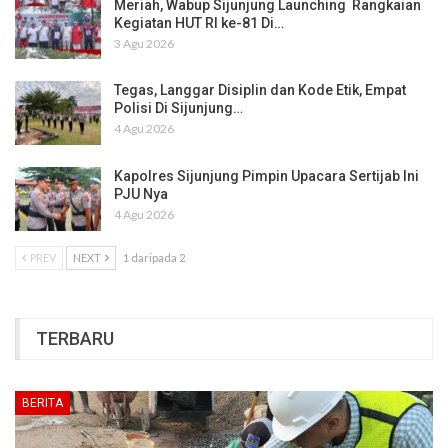
Meriah, Wabup Sijunjung Launching Rangkaian
Kegiatan HUT RI ke-81 Di…
3 Agu 2026
Tegas, Langgar Disiplin dan Kode Etik, Empat
Polisi Di Sijunjung…
4 Agu 2026
Kapolres Sijunjung Pimpin Upacara Sertijab Ini
PJU Nya
4 Agu 2026
PREV
NEXT
1 daripada 2
TERBARU
BERITA