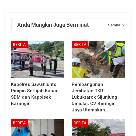
Anda Mungkin Juga Berminat
Semua
BERITA
BERITA
Kapolres Sawahlunto
Pembangunan
Pimpin Sertijab Kabag
Jembatan TKR
SDM dan Kapolsek
Lubuktarok Sijunjung
Barangin
Dimulai, CV Beringin
Jaya Utamakan…
BERITA
BERITA