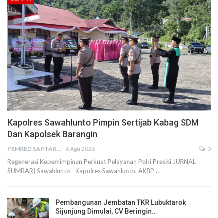
Kapolres Sawahlunto Pimpin Sertijab Kabag SDM
Dan Kapolsek Barangin
PEMRED SAPTARIUS
6 Agu 2026
0
Regenerasi Kepemimpinan Perkuat Pelayanan Polri Presisi JURNAL
SUMBAR| Sawahlunto - Kapolres Sawahlunto, AKBP…
Pembangunan Jembatan TKR Lubuktarok
Sijunjung Dimulai, CV Beringin…