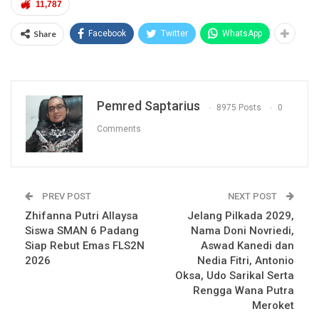
11,787
Share
Facebook
Twitter
WhatsApp
Pemred Saptarius
8975 Posts
0
Comments
PREV POST
NEXT POST
Zhifanna Putri Allaysa
Jelang Pilkada 2029,
Siswa SMAN 6 Padang
Nama Doni Novriedi,
Siap Rebut Emas FLS2N
Aswad Kanedi dan
2026
Nedia Fitri, Antonio
Oksa, Udo Sarikal Serta
Rengga Wana Putra
Meroket