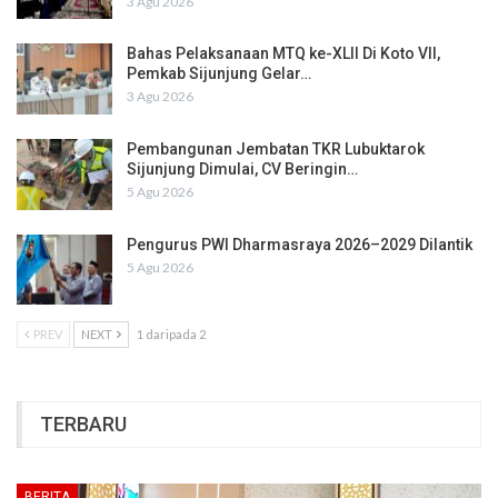
3 Agu 2026
Bahas Pelaksanaan MTQ ke-XLII Di Koto VII,
Pemkab Sijunjung Gelar…
3 Agu 2026
Pembangunan Jembatan TKR Lubuktarok
Sijunjung Dimulai, CV Beringin…
5 Agu 2026
Pengurus PWI Dharmasraya 2026–2029 Dilantik
5 Agu 2026
PREV
NEXT
1 daripada 2
TERBARU
BERITA