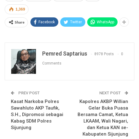
1,369
Share
Facebook
Twitter
WhatsApp
Pemred Saptarius
8978 Posts
0
Comments
PREV POST
NEXT POST
Kasat Narkoba Polres
Kapolres AKBP Willian
Sawahluto AKP Taufik,
Gelar Buka Puasa
S.H., Dipromosi sebagai
Bersama Camat, Ketua
Kabag SDM Polres
LKAAM, Wali Nagari,
Sijunjung
dan Ketua KAN se-
Kabupaten Sijunjung