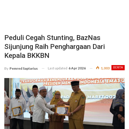
Peduli Cegah Stunting, BazNas
Sijunjung Raih Penghargaan Dari
Kepala BKKBN
Last updated
6 Apr 2026
1,003
BERITA
By
Pemred Saptarius