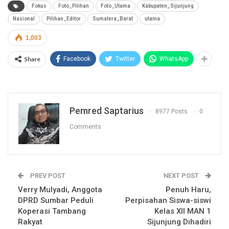
Fokus
Foto_Pilihan
Foto_Utama
Kabupaten_Sijunjung
Nasional
Pilihan_Editor
Sumatera_Barat
utama
1,003
Share
Facebook
Twitter
WhatsApp
Pemred Saptarius
8977 Posts
0
Comments
PREV POST
NEXT POST
Verry Mulyadi, Anggota
Penuh Haru,
DPRD Sumbar Peduli
Perpisahan Siswa-siswi
Koperasi Tambang
Kelas XII MAN 1
Rakyat
Sijunjung Dihadiri