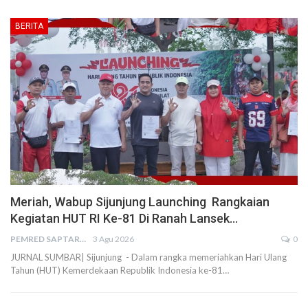
BERITA
Meriah, Wabup Sijunjung Launching Rangkaian
Kegiatan HUT RI Ke-81 Di Ranah Lansek…
PEMRED SAPTARIUS
3 Agu 2026
0
JURNAL SUMBAR| Sijunjung - Dalam rangka memeriahkan Hari Ulang
Tahun (HUT) Kemerdekaan Republik Indonesia ke-81…