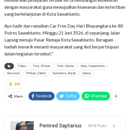
dengan masyarakat guna mewujudkan keamanan dan ketertiban
yang berkelanjutan di Kota Sawahlunto.
Ayo hadir dan ramaikan Car Free Day Hari Bhayangkara ke-80
Polres Sawahlunto, Minggu 21 Juni 2026, di sepanjang Jalan
Lapseg menuju Pasar Remaja Kota Sawahlunto. Beragam
hadiah menarik menanti masyarakat yang ikut berpartisipasi
dalam kegiatan tersebut.*
Fokus
Foto_Pilihan
Foto_Utama
Kota_Sawahlunto
Nasional
Pilihan_Editor
Sumatera_Barat
utama
896
Share
Facebook
Twitter
WhatsApp
Pemred Saptarius
8975 Posts
0