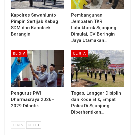
Kapolres Sawahlunto
Pembangunan
Pimpin Sertijab Kabag
Jembatan TKR
SDM dan Kapolsek
Lubuktarok Sijunjung
Barangin
Dimulai, CV Beringin
Jaya Utamakan…
BERITA
BERITA
Pengurus PWI
Tegas, Langgar Disiplin
Dharmasraya 2026–
dan Kode Etik, Empat
2029 Dilantik
Polisi Di Sijunjung
Diberhentikan…
PREV
NEXT