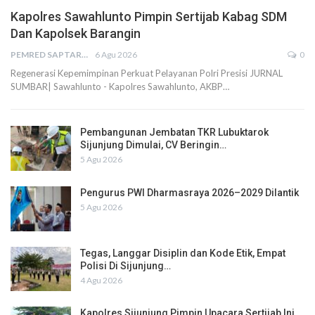
Kapolres Sawahlunto Pimpin Sertijab Kabag SDM
Dan Kapolsek Barangin
PEMRED SAPTARIUS
6 Agu 2026
0
Regenerasi Kepemimpinan Perkuat Pelayanan Polri Presisi JURNAL
SUMBAR| Sawahlunto - Kapolres Sawahlunto, AKBP…
Pembangunan Jembatan TKR Lubuktarok
Sijunjung Dimulai, CV Beringin…
5 Agu 2026
Pengurus PWI Dharmasraya 2026–2029 Dilantik
5 Agu 2026
Tegas, Langgar Disiplin dan Kode Etik, Empat
Polisi Di Sijunjung…
4 Agu 2026
Kapolres Sijunjung Pimpin Upacara Sertijab Ini