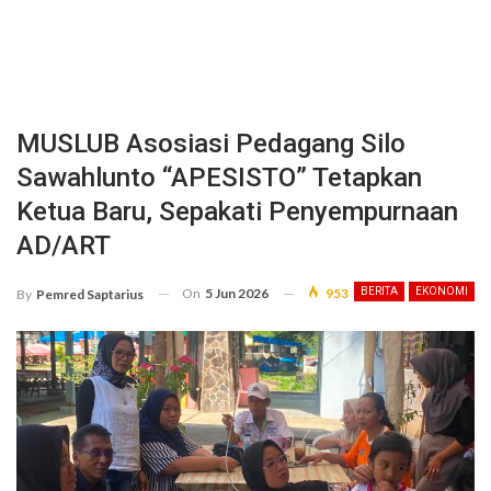
MUSLUB Asosiasi Pedagang Silo
Sawahlunto “APESISTO” Tetapkan
Ketua Baru, Sepakati Penyempurnaan
AD/ART
On
5 Jun 2026
953
BERITA
EKONOMI
By
Pemred Saptarius