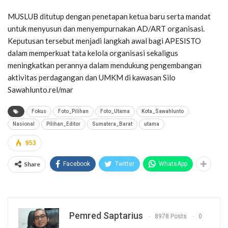
MUSLUB ditutup dengan penetapan ketua baru serta mandat
untuk menyusun dan menyempurnakan AD/ART organisasi.
Keputusan tersebut menjadi langkah awal bagi APESISTO
dalam memperkuat tata kelola organisasi sekaligus
meningkatkan perannya dalam mendukung pengembangan
aktivitas perdagangan dan UMKM di kawasan Silo
Sawahlunto.rel/mar
Fokus
Foto_Pilihan
Foto_Utama
Kota_Sawahlunto
Nasional
Pilihan_Editor
Sumatera_Barat
utama
953
Share
Facebook
Twitter
WhatsApp
Pemred Saptarius
8978 Posts
0