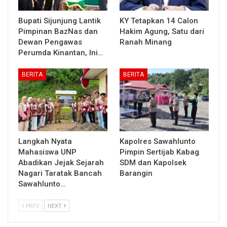
Bupati Sijunjung Lantik
KY Tetapkan 14 Calon
Pimpinan BazNas dan
Hakim Agung, Satu dari
Dewan Pengawas
Ranah Minang
Perumda Kinantan, Ini…
BERITA
BERITA
Langkah Nyata
Kapolres Sawahlunto
Mahasiswa UNP
Pimpin Sertijab Kabag
Abadikan Jejak Sejarah
SDM dan Kapolsek
Nagari Taratak Bancah
Barangin
Sawahlunto…
PREV
NEXT