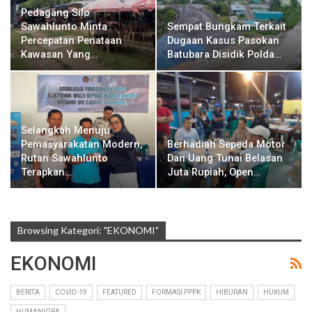
Pedagang Silo
Sawahlunto Minta
Sempat Bungkam Terkait
Percepatan Penataan
Dugaan Kasus Pasokan
Kawasan Yang…
Batubara Disidik Polda…
Selangkah Menuju
Pemasyarakatan Modern,
Berhadiah Sepeda Motor
Rutan Sawahlunto
Dan Uang Tunai Belasan
Terapkan…
Juta Rupiah, Open…
Browsing Kategori: "EKONOMI"
EKONOMI
BERITA
COVID-19
FEATURED
FORMASI PPPK
HIBURAN
HUKUM
HUMANIORA