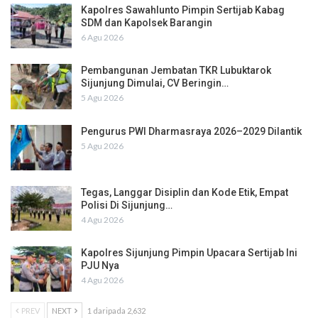
Kapolres Sawahlunto Pimpin Sertijab Kabag
SDM dan Kapolsek Barangin
6 Agu 2026
Pembangunan Jembatan TKR Lubuktarok
Sijunjung Dimulai, CV Beringin…
5 Agu 2026
Pengurus PWI Dharmasraya 2026–2029 Dilantik
5 Agu 2026
Tegas, Langgar Disiplin dan Kode Etik, Empat
Polisi Di Sijunjung…
4 Agu 2026
Kapolres Sijunjung Pimpin Upacara Sertijab Ini
PJU Nya
4 Agu 2026
PREV
NEXT
1 daripada 2,632