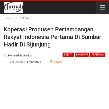
Home
BERITA
Koperasi Produsen Pertambangan
Rakyat Indonesia Pertama Di Sumbar
Hadir Di Sijunjung
BERITA
EKONOMI
PERISTIWA
By
Pemred Saptarius
Last updated
4 Mar 2026
1,526