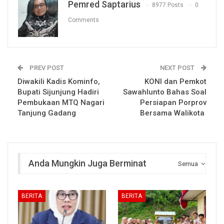
Pemred Saptarius
8977 Posts
0
Comments
PREV POST
NEXT POST
Diwakili Kadis Kominfo,
KONI dan Pemkot
Bupati Sijunjung Hadiri
Sawahlunto Bahas Soal
Pembukaan MTQ Nagari
Persiapan Porprov
Tanjung Gadang
Bersama Walikota
Anda Mungkin Juga Berminat
Semua
BERITA
BERITA