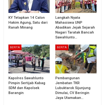
KY Tetapkan 14 Calon
Langkah Nyata
Hakim Agung, Satu dari
Mahasiswa UNP
Ranah Minang
Abadikan Jejak Sejarah
Nagari Taratak Bancah
Sawahlunto…
BERITA
BERITA
Kapolres Sawahlunto
Pembangunan
Pimpin Sertijab Kabag
Jembatan TKR
SDM dan Kapolsek
Lubuktarok Sijunjung
Barangin
Dimulai, CV Beringin
Jaya Utamakan…