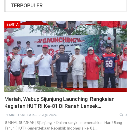
TERPOPULER
BERITA
Meriah, Wabup Sijunjung Launching Rangkaian
Kegiatan HUT RI Ke-81 Di Ranah Lansek…
PEMRED SAPTARIUS
3 Agu 2026
0
JURNAL SUMBAR| Sijunjung - Dalam rangka memeriahkan Hari Ulang
Tahun (HUT) Kemerdekaan Republik Indonesia ke-81…