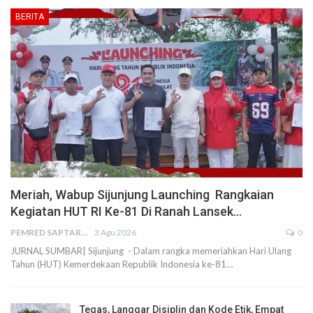
BERITA
Meriah, Wabup Sijunjung Launching Rangkaian
Kegiatan HUT RI Ke-81 Di Ranah Lansek…
PEMRED SAPTARIUS
3 Agu 2026
0
JURNAL SUMBAR| Sijunjung - Dalam rangka memeriahkan Hari Ulang
Tahun (HUT) Kemerdekaan Republik Indonesia ke-81…
Tegas, Langgar Disiplin dan Kode Etik, Empat