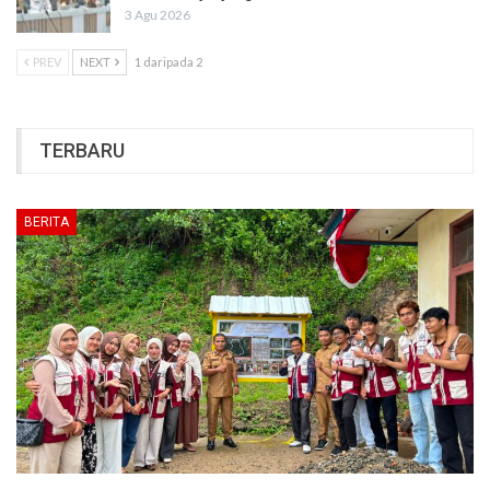
3 Agu 2026
PREV
NEXT
1 daripada 2
TERBARU
BERITA