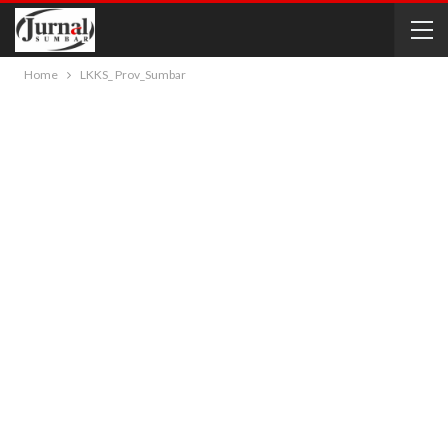
Home
LKKS_ Prov_Sumbar