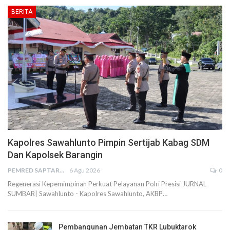
BERITA
Kapolres Sawahlunto Pimpin Sertijab Kabag SDM
Dan Kapolsek Barangin
PEMRED SAPTARIUS
6 Agu 2026
0
Regenerasi Kepemimpinan Perkuat Pelayanan Polri Presisi JURNAL
SUMBAR| Sawahlunto - Kapolres Sawahlunto, AKBP…
Pembangunan Jembatan TKR Lubuktarok