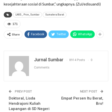
kesejahteraan sosial di Sumbar,” ungkapnya. (Zul/edisuandi)
LKKS_ Prov_Sumbar
Sumatera Barat
171
Share
Facebook
Twitter
WhatsApp
Jurnal Sumbar
8914 Posts
0
Comments
PREV POST
NEXT POST
Doktoral, Lisda
Empat Persen Itu Berat,
Hendrajoni Kuliah
Bro!
Lapangan di SD Negeri