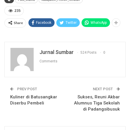
235
Share
Facebook
Twitter
WhatsApp
Jurnal Sumbar
524 Posts
0
Comments
PREV POST
NEXT POST
Kuliner di Batusangkar
Sukses, Reuni Akbar
Diserbu Pembeli
Alumnus Tiga Sekolah
di Padangsibusuk