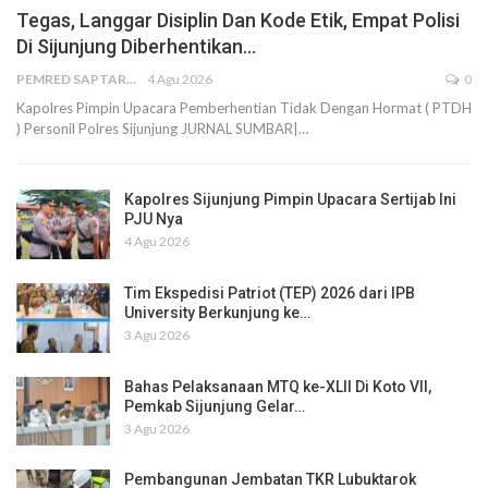
Tegas, Langgar Disiplin Dan Kode Etik, Empat Polisi
Di Sijunjung Diberhentikan…
PEMRED SAPTARIUS
4 Agu 2026
0
Kapolres Pimpin Upacara Pemberhentian Tidak Dengan Hormat ( PTDH
) Personil Polres Sijunjung JURNAL SUMBAR|…
Kapolres Sijunjung Pimpin Upacara Sertijab Ini
PJU Nya
4 Agu 2026
Tim Ekspedisi Patriot (TEP) 2026 dari IPB
University Berkunjung ke…
3 Agu 2026
Bahas Pelaksanaan MTQ ke-XLII Di Koto VII,
Pemkab Sijunjung Gelar…
3 Agu 2026
Pembangunan Jembatan TKR Lubuktarok