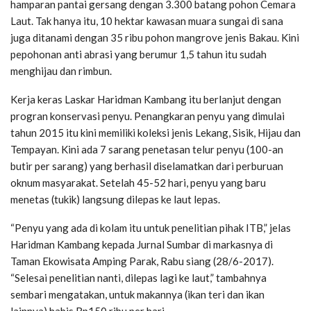
hamparan pantai gersang dengan 3.300 batang pohon Cemara
Laut. Tak hanya itu, 10 hektar kawasan muara sungai di sana
juga ditanami dengan 35 ribu pohon mangrove jenis Bakau. Kini
pepohonan anti abrasi yang berumur 1,5 tahun itu sudah
menghijau dan rimbun.
Kerja keras Laskar Haridman Kambang itu berlanjut dengan
progran konservasi penyu. Penangkaran penyu yang dimulai
tahun 2015 itu kini memiliki koleksi jenis Lekang, Sisik, Hijau dan
Tempayan. Kini ada 7 sarang penetasan telur penyu (100-an
butir per sarang) yang berhasil diselamatkan dari perburuan
oknum masyarakat. Setelah 45-52 hari, penyu yang baru
menetas (tukik) langsung dilepas ke laut lepas.
“Penyu yang ada di kolam itu untuk penelitian pihak ITB,” jelas
Haridman Kambang kepada Jurnal Sumbar di markasnya di
Taman Ekowisata Amping Parak, Rabu siang (28/6-2017).
“Selesai penelitian nanti, dilepas lagi ke laut,” tambahnya
sembari mengatakan, untuk makannya (ikan teri dan ikan
lainnya) habis Rp150 ribu per hari.