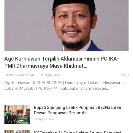
Age Kurniawan Terpilih Aklamasi Pimpin PC IKA-
PMII Dharmasraya Masa Khidmat…
PEMRED SAPTARIUS
10 Agu 2026
0
Age Kurniawan JURNAL SUMBAR| Damasraya– Gelaran Musyawarah
Cabang (Muscab) I PC IKA-PMII Kabupaten Dharmasrayan…
Bupati Sijunjung Lantik Pimpinan BazNas dan
Dewan Pengawas Perumda…
10 Agu 2026
KY Tetapkan 14 Calon Hakim Agung, Satu dari