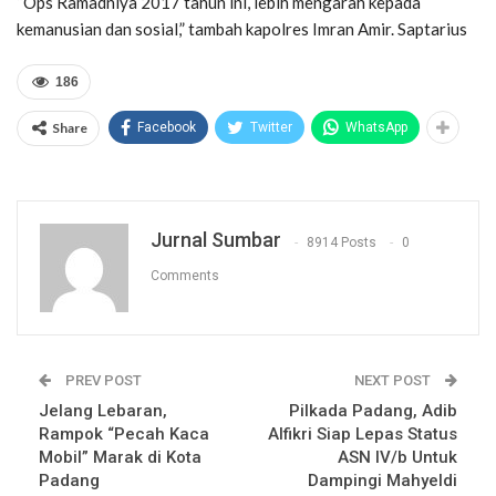
“Ops Ramadniya 2017 tahun ini, lebih mengarah kepada
kemanusian dan sosial,” tambah kapolres Imran Amir. Saptarius
186
Share
Facebook
Twitter
WhatsApp
Jurnal Sumbar
8914 Posts
0
Comments
PREV POST
NEXT POST
Jelang Lebaran,
Pilkada Padang, Adib
Rampok “Pecah Kaca
Alfikri Siap Lepas Status
Mobil” Marak di Kota
ASN IV/b Untuk
Padang
Dampingi Mahyeldi