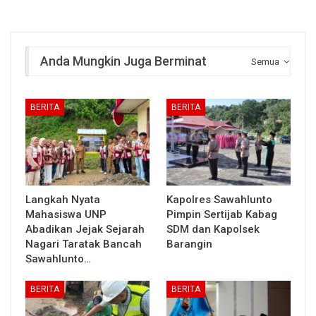
Anda Mungkin Juga Berminat
Semua
BERITA
BERITA
Langkah Nyata
Kapolres Sawahlunto
Mahasiswa UNP
Pimpin Sertijab Kabag
Abadikan Jejak Sejarah
SDM dan Kapolsek
Nagari Taratak Bancah
Barangin
Sawahlunto…
BERITA
BERITA