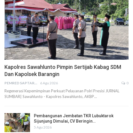
Kapolres Sawahlunto Pimpin Sertijab Kabag SDM
Dan Kapolsek Barangin
PEMRED SAPTARIUS
6 Agu 2026
0
Regenerasi Kepemimpinan Perkuat Pelayanan Polri Presisi JURNAL
SUMBAR| Sawahlunto - Kapolres Sawahlunto, AKBP…
Pembangunan Jembatan TKR Lubuktarok
Sijunjung Dimulai, CV Beringin…
5 Agu 2026