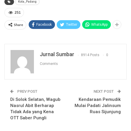
Kota_Padang
251
Share
Facebook
Twitter
WhatsApp
Jurnal Sumbar
8914 Posts
0
Comments
PREV POST
NEXT POST
Di Solok Selatan, Wagub
Kendaraan Pemudik
Nasrul Abit Berharap
Mulai Padati Jalinsum
Tidak Ada yang Kena
Ruas Sijunjung
OTT Saber Pungli