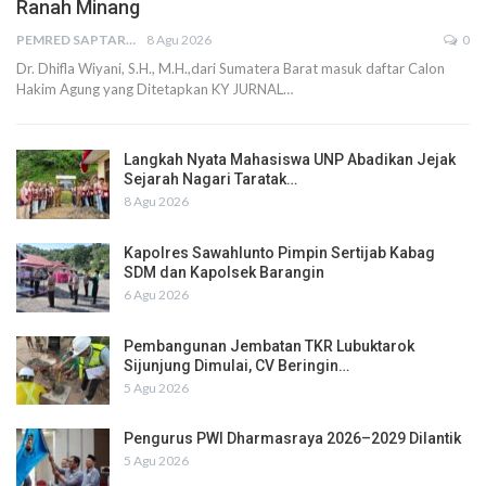
Ranah Minang
PEMRED SAPTARIUS
8 Agu 2026
0
Dr. Dhifla Wiyani, S.H., M.H.,dari Sumatera Barat masuk daftar Calon
Hakim Agung yang Ditetapkan KY JURNAL…
Langkah Nyata Mahasiswa UNP Abadikan Jejak
Sejarah Nagari Taratak…
8 Agu 2026
Kapolres Sawahlunto Pimpin Sertijab Kabag
SDM dan Kapolsek Barangin
6 Agu 2026
Pembangunan Jembatan TKR Lubuktarok
Sijunjung Dimulai, CV Beringin…
5 Agu 2026
Pengurus PWI Dharmasraya 2026–2029 Dilantik
5 Agu 2026