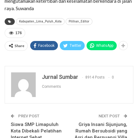
mengutamakan ketertiban dan keselamatan berkendara di jalan
raya. Suwanda
Kabupaten_Lima_Puluh_Kota
Pilihan_Editor
176
Share
Facebook
Twitter
WhatsApp
Jurnal Sumbar
8914 Posts
0
Comments
PREV POST
NEXT POST
Siswa SMP Limapuluh
Griya Insani Sijunjung,
Kota Dibekali Pelatihan
Rumah Bersubsidi yang
Internet Sehat
Asri dan Bernuansi Villa