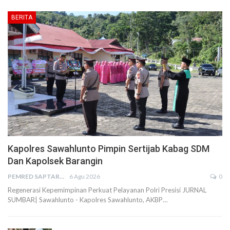
BERITA
Kapolres Sawahlunto Pimpin Sertijab Kabag SDM
Dan Kapolsek Barangin
PEMRED SAPTARIUS
6 Agu 2026
0
Regenerasi Kepemimpinan Perkuat Pelayanan Polri Presisi JURNAL
SUMBAR| Sawahlunto - Kapolres Sawahlunto, AKBP…