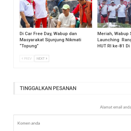
Di Car Free Day, Wabup dan
Meriah, Wabup 
Masyarakat Sijunjung Nikmati
Launching Rang
“Topung”
HUT RI ke-81 D
PREV
NEXT
TINGGALKAN PESANAN
Alamat email anda