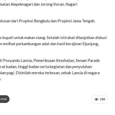
matan Ampeknagari dan Jorong Koran, Nagari
 utusan dari Propinsi Bengkulu dan Propinsi Jawa Tengah.
bupati untuk makan siang. Setalah istirahat dilanjutkan diskusi
an melihat perkambungan adat dan hasil kerajinan Sijunjung,
erti Posyandu Lansia, Pemeriksaan Kesehatan, Senam Parade
at badan, tinggi badan serta kegiatan dan penyuluhan
an pagi. Disinilah mereka terkesan, sebab Lansia di negara
s
e-mel
196