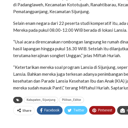
di Padanglaweh, Kecamatan Kototujuah, Ranahtibarau, Keca
Pematangpanjang, Kecamatan Sijunjung.
Selain enam negara dari 22 peserta studi komperatif itu, ada
Mereka pada pukul 08.00-12.00 WIB berada di lokasi Lansia.
“Usai acara direncanakan rombongan langsung ke rumah dinas 
hasil lapangan hingga pukul 16.30 WIB. Setelah itu dilanjutk
terutama kerajinan songket Unggan,” jelas Miftah Huriah.
“Ketertarikan mereka soal program Lansia di Sijunjung, sep
Lansia. Bahkan mereka juga terkesan adanya penimbangan ber
kesehatan dan Parade Lansia Kesehatan Ibu dan Anak (KIA) jal
mereka sudah masuk Panti,” terang Miftahul Huriah. Saptariu
Kabupaten_Sijunjung
Pilihan_Editor
Share
Facebook
Twitter
Pinterest