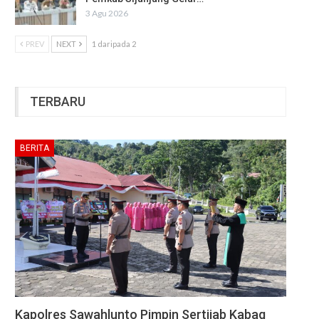
3 Agu 2026
PREV
NEXT
1 daripada 2
TERBARU
BERITA
Kapolres Sawahlunto Pimpin Sertijab Kabag