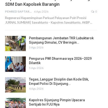
SDM Dan Kapolsek Barangin
PEMRED SAPTARIUS
6 Agu 2026
0
Regenerasi Kepemimpinan Perkuat Pelayanan Polri Presisi
JURNAL SUMBAR| Sawahlunto - Kapolres Sawahlunto, AKBP…
Pembangunan Jembatan TKR Lubuktarok
Sijunjung Dimulai, CV Beringin…
5 Agu 2026
Pengurus PWI Dharmasraya 2026–2029
Dilantik
5 Agu 2026
Tegas, Langgar Disiplin dan Kode Etik,
Empat Polisi Di Sijunjung…
4 Agu 2026
Kapolres Sijunjung Pimpin Upacara
Sertijab Ini PJU Nya