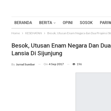
BERANDA
BERITA
OPINI
SOSOK
PARIW
Home
KESEHATAN
Besok, Utusan Enam Negara dan Dua Propinsi Stu
Besok, Utusan Enam Negara Dan Dua 
Lansia Di Sijunjung
On
4 Sep 2017
196
By
Jurnal Sumbar