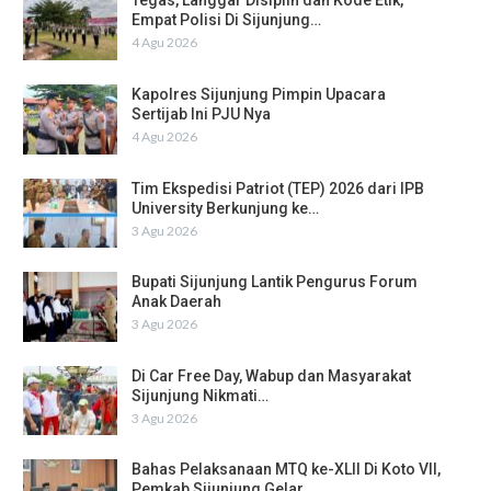
Tegas, Langgar Disiplin dan Kode Etik,
Empat Polisi Di Sijunjung…
4 Agu 2026
Kapolres Sijunjung Pimpin Upacara
Sertijab Ini PJU Nya
4 Agu 2026
Tim Ekspedisi Patriot (TEP) 2026 dari IPB
University Berkunjung ke…
3 Agu 2026
Bupati Sijunjung Lantik Pengurus Forum
Anak Daerah
3 Agu 2026
Di Car Free Day, Wabup dan Masyarakat
Sijunjung Nikmati…
3 Agu 2026
Bahas Pelaksanaan MTQ ke-XLII Di Koto VII,
Pemkab Sijunjung Gelar…