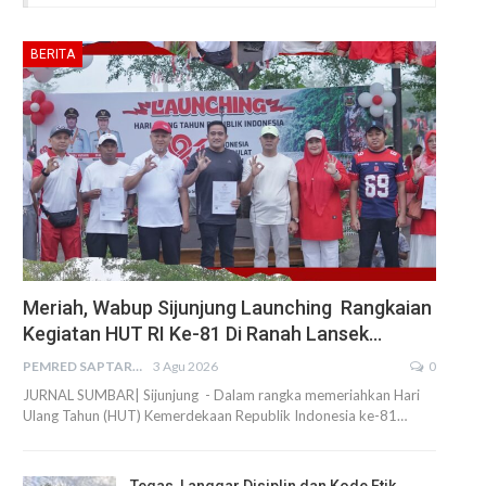
BERITA
Meriah, Wabup Sijunjung Launching Rangkaian
Kegiatan HUT RI Ke-81 Di Ranah Lansek…
PEMRED SAPTARIUS
3 Agu 2026
0
JURNAL SUMBAR| Sijunjung - Dalam rangka memeriahkan Hari
Ulang Tahun (HUT) Kemerdekaan Republik Indonesia ke-81…