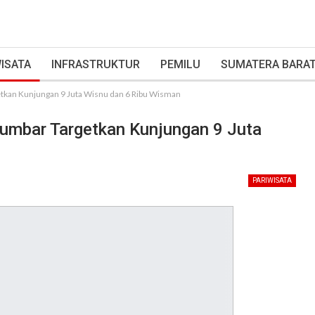
ISATA
INFRASTRUKTUR
PEMILU
SUMATERA BARA
tkan Kunjungan 9 Juta Wisnu dan 6 Ribu Wisman
umbar Targetkan Kunjungan 9 Juta
PARIWISATA