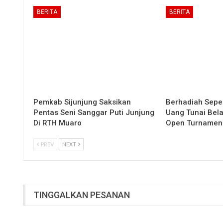
BERITA
BERITA
Pemkab Sijunjung Saksikan
Berhadiah Sepe
Pentas Seni Sanggar Puti Junjung
Uang Tunai Bela
Di RTH Muaro
Open Turnamen
PREV
NEXT
TINGGALKAN PESANAN