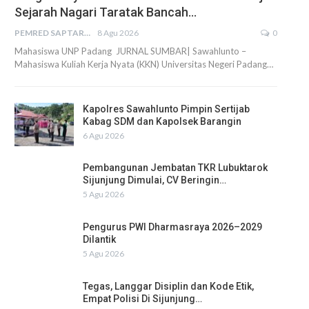
Sejarah Nagari Taratak Bancah…
PEMRED SAPTARIUS
8 Agu 2026
0
Mahasiswa UNP Padang JURNAL SUMBAR| Sawahlunto –
Mahasiswa Kuliah Kerja Nyata (KKN) Universitas Negeri Padang…
Kapolres Sawahlunto Pimpin Sertijab
Kabag SDM dan Kapolsek Barangin
6 Agu 2026
Pembangunan Jembatan TKR Lubuktarok
Sijunjung Dimulai, CV Beringin…
5 Agu 2026
Pengurus PWI Dharmasraya 2026–2029
Dilantik
5 Agu 2026
Tegas, Langgar Disiplin dan Kode Etik,
Empat Polisi Di Sijunjung…