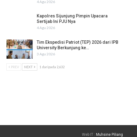
4 Agu 2026
Kapolres Sijunjung Pimpin Upacara
Sertijab Ini PJU Nya
4 Agu 2026
Tim Ekspedisi Patriot (TEP) 2026 dari IPB
University Berkunjung ke…
3 Agu 2026
PREV
NEXT
1 daripada 2,632
Web IT :
Muhsine Piliang