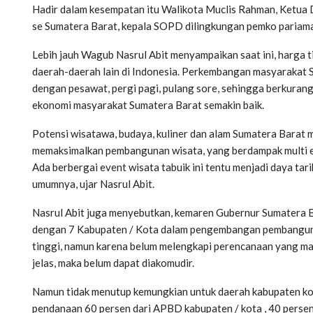
Hadir dalam kesempatan itu Walikota Muclis Rahman, Ketua 
se Sumatera Barat, kepala SOPD dilingkungan pemko pariama
Lebih jauh Wagub Nasrul Abit menyampaikan saat ini, harga 
daerah-daerah lain di Indonesia. Perkembangan masyarakat S
dengan pesawat, pergi pagi, pulang sore, sehingga berkuran
ekonomi masyarakat Sumatera Barat semakin baik.
Potensi wisatawa, budaya, kuliner dan alam Sumatera Barat 
memaksimalkan pembangunan wisata, yang berdampak multi e
Ada berbergai event wisata tabuik ini tentu menjadi daya ta
umumnya, ujar Nasrul Abit.
Nasrul Abit juga menyebutkan, kemaren Gubernur Sumatera 
dengan 7 Kabupaten / Kota dalam pengembangan pembanguna
tinggi, namun karena belum melengkapi perencanaan yang m
jelas, maka belum dapat diakomudir.
Namun tidak menutup kemungkian untuk daerah kabupaten kot
pendanaan 60 persen dari APBD kabupaten / kota , 40 perse