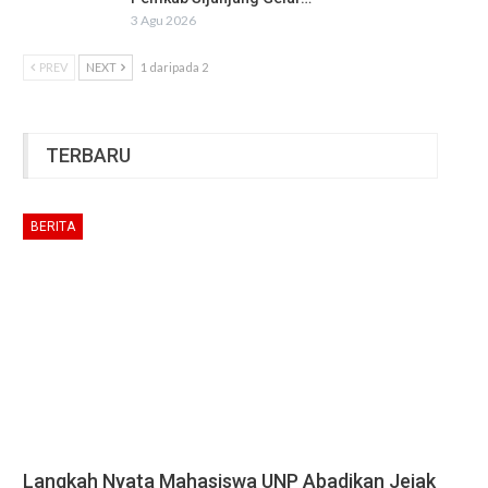
3 Agu 2026
PREV
NEXT
1 daripada 2
TERBARU
BERITA
Langkah Nyata Mahasiswa UNP Abadikan Jejak