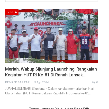
BERITA
Meriah, Wabup Sijunjung Launching Rangkaian
Kegiatan HUT RI Ke-81 Di Ranah Lansek…
PEMRED SAPTARIUS
3 Agu 2026
0
JURNAL SUMBAR| Sijunjung - Dalam rangka memeriahkan Hari
Ulang Tahun (HUT) Kemerdekaan Republik Indonesia ke-81…