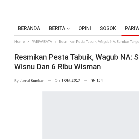
BERANDA
BERITA
OPINI
SOSOK
PARIW
Home
PARIWISATA
Resmikan Pesta Tabuik, Wagub NA: Sumbar Targe
Resmikan Pesta Tabuik, Wagub NA: S
Wisnu Dan 6 Ribu Wisman
On
1 Okt 2017
154
By
Jurnal Sumbar