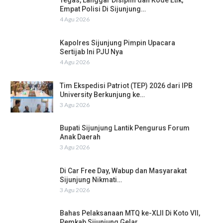
Tegas, Langgar Disiplin dan Kode Etik,
Empat Polisi Di Sijunjung…
4 Agu 2026
Kapolres Sijunjung Pimpin Upacara
Sertijab Ini PJU Nya
4 Agu 2026
Tim Ekspedisi Patriot (TEP) 2026 dari IPB
University Berkunjung ke…
3 Agu 2026
Bupati Sijunjung Lantik Pengurus Forum
Anak Daerah
3 Agu 2026
Di Car Free Day, Wabup dan Masyarakat
Sijunjung Nikmati…
3 Agu 2026
Bahas Pelaksanaan MTQ ke-XLII Di Koto VII,
Pemkab Sijunjung Gelar…