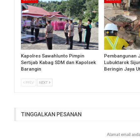
Kapolres Sawahlunto Pimpin
Pembangunan 
Sertijab Kabag SDM dan Kapolsek
Lubuktarok Siju
Barangin
Beringin Jaya 
PREV
NEXT
TINGGALKAN PESANAN
Alamat email anda