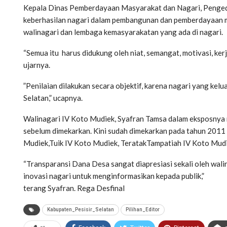
Kepala Dinas Pemberdayaan Masyarakat dan Nagari, Penged
keberhasilan nagari dalam pembangunan dan pemberdayaan m
walinagari dan lembaga kemasyarakatan yang ada di nagari.
“Semua itu harus didukung oleh niat, semangat, motivasi, ke
ujarnya.
”Penilaian dilakukan secara objektif, karena nagari yang ke
Selatan,” ucapnya.
Walinagari IV Koto Mudiek, Syafran Tamsa dalam eksposnya
sebelum dimekarkan. Kini sudah dimekarkan pada tahun 2011
Mudiek,Tuik IV Koto Mudiek, TeratakTampatiah IV Koto Mud
“Transparansi Dana Desa sangat diapresiasi sekali oleh wa
inovasi nagari untuk menginformasikan kepada publik,”
terang Syafran. Rega Desfinal
Kabupaten_Pesisir_Selatan
Pilihan_Editor