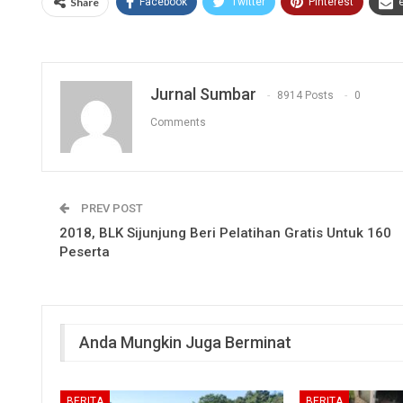
Share
Facebook
Twitter
Pinterest
Jurnal Sumbar
8914 Posts
0
Comments
PREV POST
2018, BLK Sijunjung Beri Pelatihan Gratis Untuk 160
Peserta
Anda Mungkin Juga Berminat
BERITA
BERITA