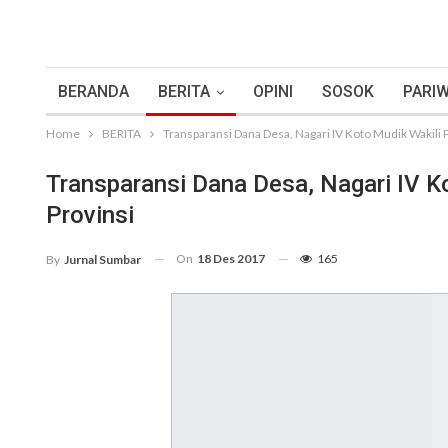
BERANDA
BERITA
OPINI
SOSOK
PARIW
Home
BERITA
Transparansi Dana Desa, Nagari IV Koto Mudik Wakili P
Transparansi Dana Desa, Nagari IV K
Provinsi
On
18 Des 2017
165
By
Jurnal Sumbar