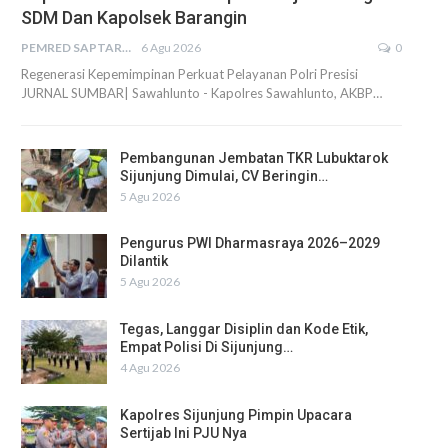
SDM Dan Kapolsek Barangin
PEMRED SAPTARIUS
6 Agu 2026
0
Regenerasi Kepemimpinan Perkuat Pelayanan Polri Presisi
JURNAL SUMBAR| Sawahlunto - Kapolres Sawahlunto, AKBP…
Pembangunan Jembatan TKR Lubuktarok
Sijunjung Dimulai, CV Beringin…
5 Agu 2026
Pengurus PWI Dharmasraya 2026–2029
Dilantik
5 Agu 2026
Tegas, Langgar Disiplin dan Kode Etik,
Empat Polisi Di Sijunjung…
4 Agu 2026
Kapolres Sijunjung Pimpin Upacara
Sertijab Ini PJU Nya