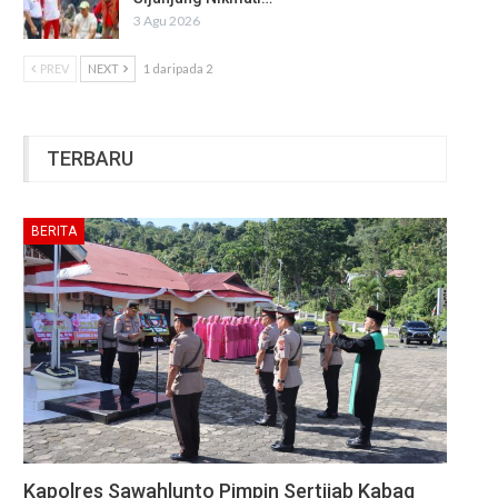
3 Agu 2026
PREV
NEXT
1 daripada 2
TERBARU
BERITA
Kapolres Sawahlunto Pimpin Sertijab Kabag