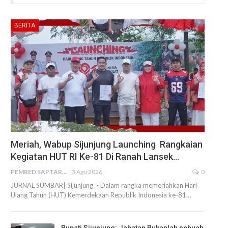
BERITA
Meriah, Wabup Sijunjung Launching Rangkaian
Kegiatan HUT RI Ke-81 Di Ranah Lansek…
PEMRED SAPTARIUS
3 Agu 2026
0
JURNAL SUMBAR| Sijunjung - Dalam rangka memeriahkan Hari
Ulang Tahun (HUT) Kemerdekaan Republik Indonesia ke-81…