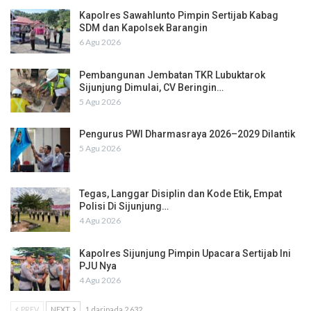
Kapolres Sawahlunto Pimpin Sertijab Kabag
SDM dan Kapolsek Barangin
6 Agu 2026
Pembangunan Jembatan TKR Lubuktarok
Sijunjung Dimulai, CV Beringin…
5 Agu 2026
Pengurus PWI Dharmasraya 2026–2029 Dilantik
5 Agu 2026
Tegas, Langgar Disiplin dan Kode Etik, Empat
Polisi Di Sijunjung…
4 Agu 2026
Kapolres Sijunjung Pimpin Upacara Sertijab Ini
PJU Nya
4 Agu 2026
PREV
NEXT
1 daripada 2,632