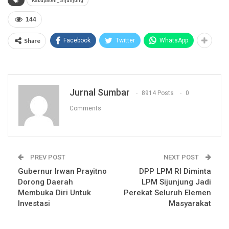
Kabupaten_Sijunjung
144
Share
Facebook
Twitter
WhatsApp
Jurnal Sumbar
8914 Posts
0
Comments
PREV POST
NEXT POST
Gubernur Irwan Prayitno
DPP LPM RI Diminta
Dorong Daerah
LPM Sijunjung Jadi
Membuka Diri Untuk
Perekat Seluruh Elemen
Investasi
Masyarakat