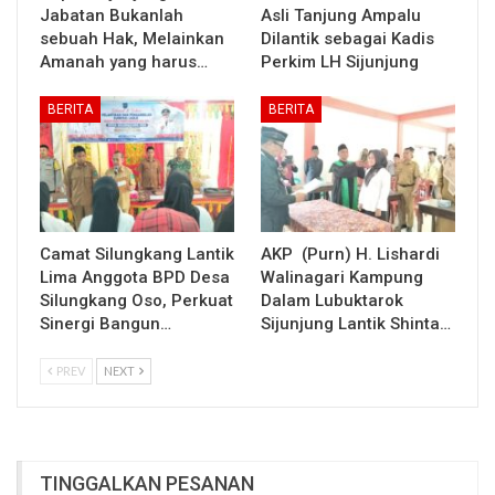
Jabatan Bukanlah
Asli Tanjung Ampalu
sebuah Hak, Melainkan
Dilantik sebagai Kadis
Amanah yang harus…
Perkim LH Sijunjung
BERITA
BERITA
Camat Silungkang Lantik
AKP (Purn) H. Lishardi
Lima Anggota BPD Desa
Walinagari Kampung
Silungkang Oso, Perkuat
Dalam Lubuktarok
Sinergi Bangun…
Sijunjung Lantik Shinta…
PREV
NEXT
TINGGALKAN PESANAN