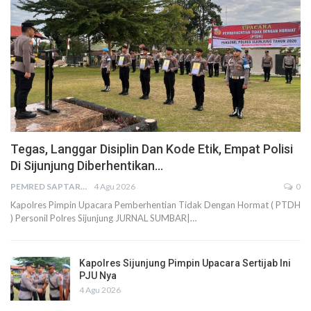
Tegas, Langgar Disiplin Dan Kode Etik, Empat Polisi
Di Sijunjung Diberhentikan…
PEMRED SAPTARIUS
4 Agu 2026
0
Kapolres Pimpin Upacara Pemberhentian Tidak Dengan Hormat ( PTDH
) Personil Polres Sijunjung JURNAL SUMBAR|…
Kapolres Sijunjung Pimpin Upacara Sertijab Ini
PJU Nya
4 Agu 2026