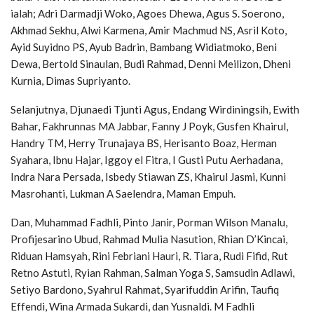
ialah; Adri Darmadji Woko, Agoes Dhewa, Agus S. Soerono,
Akhmad Sekhu, Alwi Karmena, Amir Machmud NS, Asril Koto,
Ayid Suyidno PS, Ayub Badrin, Bambang Widiatmoko, Beni
Dewa, Bertold Sinaulan, Budi Rahmad, Denni Meilizon, Dheni
Kurnia, Dimas Supriyanto.
Selanjutnya, Djunaedi Tjunti Agus, Endang Wirdiningsih, Ewith
Bahar, Fakhrunnas MA Jabbar, Fanny J Poyk, Gusfen Khairul,
Handry TM, Herry Trunajaya BS, Herisanto Boaz, Herman
Syahara, Ibnu Hajar, Iggoy el Fitra, I Gusti Putu Aerhadana,
Indra Nara Persada, Isbedy Stiawan ZS, Khairul Jasmi, Kunni
Masrohanti, Lukman A Saelendra, Maman Empuh.
Dan, Muhammad Fadhli, Pinto Janir, Porman Wilson Manalu,
Profijesarino Ubud, Rahmad Mulia Nasution, Rhian D’Kincai,
Riduan Hamsyah, Rini Febriani Hauri, R. Tiara, Rudi Fifid, Rut
Retno Astuti, Ryian Rahman, Salman Yoga S, Samsudin Adlawi,
Setiyo Bardono, Syahrul Rahmat, Syarifuddin Arifin, Taufiq
Effendi, Wina Armada Sukardi, dan Yusnaldi. M Fadhli