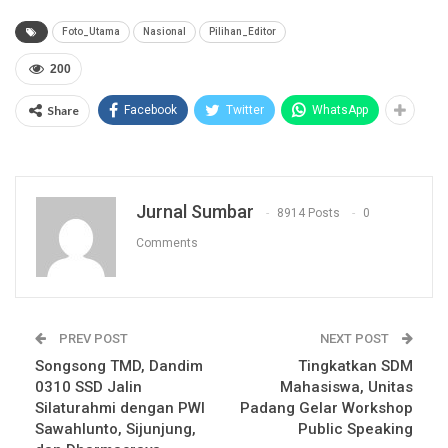
Foto_Utama
Nasional
Pilihan_Editor
200
Share
Facebook
Twitter
WhatsApp
Jurnal Sumbar
8914 Posts
0
Comments
PREV POST
NEXT POST
Songsong TMD, Dandim
Tingkatkan SDM
0310 SSD Jalin
Mahasiswa, Unitas
Silaturahmi dengan PWI
Padang Gelar Workshop
Sawahlunto, Sijunjung,
Public Speaking