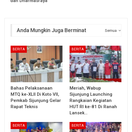
dan Dharmasraya
Anda Mungkin Juga Berminat
Semua
BERITA
BERITA
Bahas Pelaksanaan
Meriah, Wabup
MTQ ke-XLII Di Koto VII,
Sijunjung Launching
Pemkab Sijunjung Gelar
Rangkaian Kegiatan
Rapat Teknis
HUT RI ke-81 Di Ranah
Lansek…
BERITA
BERITA