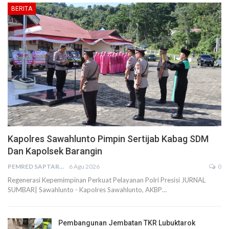
BERITA
Kapolres Sawahlunto Pimpin Sertijab Kabag SDM
Dan Kapolsek Barangin
PEMRED SAPTARIUS
6 Agu 2026
0
Regenerasi Kepemimpinan Perkuat Pelayanan Polri Presisi JURNAL
SUMBAR| Sawahlunto - Kapolres Sawahlunto, AKBP…
Pembangunan Jembatan TKR Lubuktarok