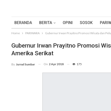
BERANDA
BERITA
OPINI
SOSOK
PARIW
Home
PARIWARA
Gubernur Irwan Prayitno Promosi Wisata dan Pelua
Gubernur Irwan Prayitno Promosi Wis
Amerika Serikat
On
2 Apr 2018
175
By
Jurnal Sumbar