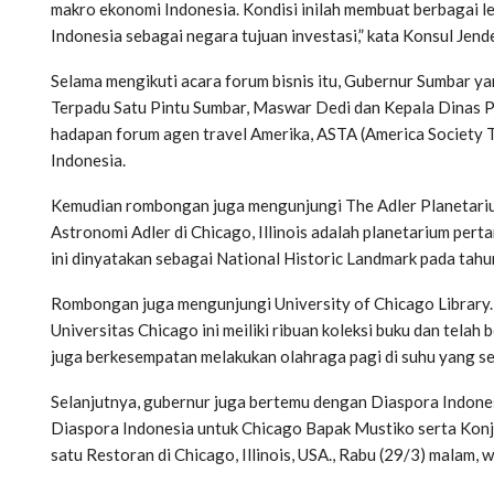
makro ekonomi Indonesia. Kondisi inilah membuat berbagai l
Indonesia sebagai negara tujuan investasi,” kata Konsul Jen
Selama mengikuti acara forum bisnis itu, Gubernur Sumbar 
Terpadu Satu Pintu Sumbar, Maswar Dedi dan Kepala Dinas P
hadapan forum agen travel Amerika, ASTA (America Society T
Indonesia.
Kemudian rombongan juga mengunjungi The Adler Planetar
Astronomi Adler di Chicago, Illinois adalah planetarium pert
ini dinyatakan sebagai National Historic Landmark pada tah
Rombongan juga mengunjungi University of Chicago Library.
Universitas Chicago ini meiliki ribuan koleksi buku dan tela
juga berkesempatan melakukan olahraga pagi di suhu yang sej
Selanjutnya, gubernur juga bertemu dengan Diaspora Indon
Diaspora Indonesia untuk Chicago Bapak Mustiko serta Konje
satu Restoran di Chicago, Illinois, USA., Rabu (29/3) malam,