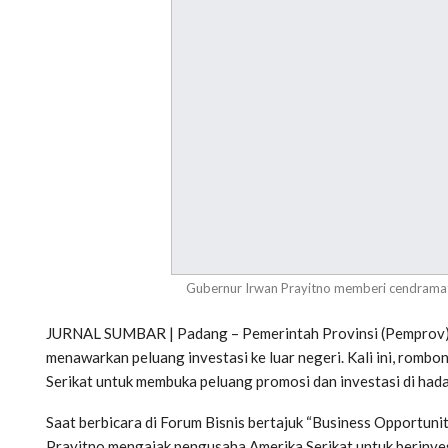
Gubernur Irwan Prayitno memberi cendramat
JURNAL SUMBAR | Padang – Pemerintah Provinsi (Pemprov) 
menawarkan peluang investasi ke luar negeri. Kali ini, rom
Serikat untuk membuka peluang promosi dan investasi di had
Saat berbicara di Forum Bisnis bertajuk “Business Opportuniti
Prayitno mengajak pengusaha Amerika Serikat untuk berinvest