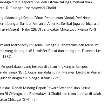
embaga dunia, seperti S&P dan Fitcha Ratings, menyatakan
deral RI Chicago Rosmalawati Chalid.
yang didampingi Kepala Dinas Penanaman Modal, Perizinan
erhubungan Sumbar Amran di Amerika Serikat juga berbicara di
ravel Agent), Rabu (28/3) pagi waktu Chicago, di wisma KJRI
ium and Astronomy Museum Chicago. Planetarium dan Museum
ama yang dibangun di Hemisfer Barat dan paling tua. Planetarium
un 1987.
 Perpustakaan yang berada di dalam lingkungan kampus
h berdiri sejak 1891. Gubernur didampingi Maswar Dedi dan Amran
uk dan dingin di Chicago, Kamis (29/3).
esia dari Ranah Minang Bapak Edward Wanandi dan Ketua
n RI Chicago, ibu Rosmalawati Chalid dan tamu lainnya di salah
 waktu Chicago (GMT -5).