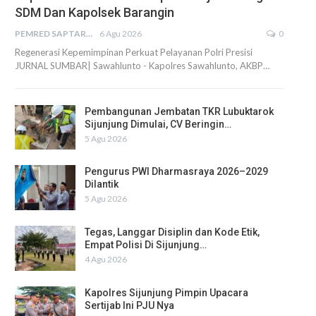
SDM Dan Kapolsek Barangin
PEMRED SAPTARIUS
6 Agu 2026
0
Regenerasi Kepemimpinan Perkuat Pelayanan Polri Presisi
JURNAL SUMBAR| Sawahlunto - Kapolres Sawahlunto, AKBP…
Pembangunan Jembatan TKR Lubuktarok
Sijunjung Dimulai, CV Beringin…
5 Agu 2026
Pengurus PWI Dharmasraya 2026–2029
Dilantik
5 Agu 2026
Tegas, Langgar Disiplin dan Kode Etik,
Empat Polisi Di Sijunjung…
4 Agu 2026
Kapolres Sijunjung Pimpin Upacara
Sertijab Ini PJU Nya