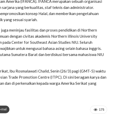
lam Amerika (IFANCA). IFANCA merupakan sebuah organisasi
eh sarjana yang berkualitas, staf teknis dan administrator.
 mempromosikan konsep Halal, dan memberikan pengetahuan
k yang sesuai syariah.
 juga meninjau fasilitas dan proses pendidikan di Northern
emuan dengan civitas akademis Northern illinois University
n pada Center for Southeast Asian Studies NIU. Seluruh
iwajibkan untuk mengusai bahasa asing selain bahasa inggris.
utama Sumatera Barat dan berdiskusi bersama mahasiswa NIU
ikat, Ibu Rosmalawati Chalid, Senin (26/3) pagi (GMT-5) waktu
ian Trade Promotion Centre (ITPC). Di sini beragam karya dan
kan dan di perkenalkan kepada warga Amerika Serikat yang
e-mel
175