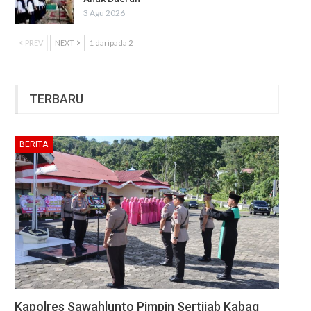
3 Agu 2026
PREV
NEXT
1 daripada 2
TERBARU
BERITA
Kapolres Sawahlunto Pimpin Sertijab Kabag