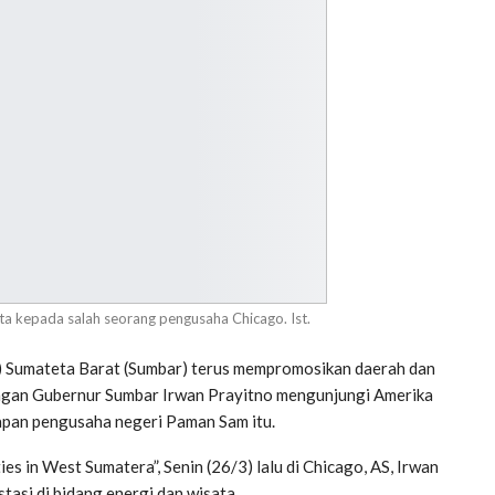
a kepada salah seorang pengusaha Chicago. Ist.
Sumateta Barat (Sumbar) terus mempromosikan daerah dan
bongan Gubernur Sumbar Irwan Prayitno mengunjungi Amerika
apan pengusaha negeri Paman Sam itu.
es in West Sumatera”, Senin (26/3) lalu di Chicago, AS, Irwan
asi di bidang energi dan wisata.