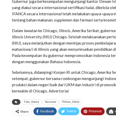
Gubernur juga berkesempatan mengunjungi kantor Dewan Is
yang diakui secara internasional sertifikasi halal, dikelola ol
IFANCA secara internasional telah melakukan upaya-upaya
tentang bahan makanan, supplemen dan farmasi serta kosmeti
Dalam lawatan ke Chicago, Illinois, Amerika Serikat, gubernur
illinois University (NIU) Chicago. Setelah melaksanakan pert
(NIU), saya melanjutkan dengan meninjau proses pembelajara
mahasiswa/i di illinois yang akan menyelesaikan pendidikan d
Pada kesempatan itu gubernur mempromosikan Indonesia ter
dengan menggunakan Bahasa Indonesia.
Sebelumnya, didampingi Konjen RI untuk Chicago, Amerika Ser
setempat, gubernur bersama rombongan mengunjungi Indones
produksi dalam negeri baik dari UKM dan Industri di promosi
bermukim di Chicago. Advertorial
Foto_Utama
Nasional
Pilihan_Editor
Share
Facebook
Twitter
Pinterest