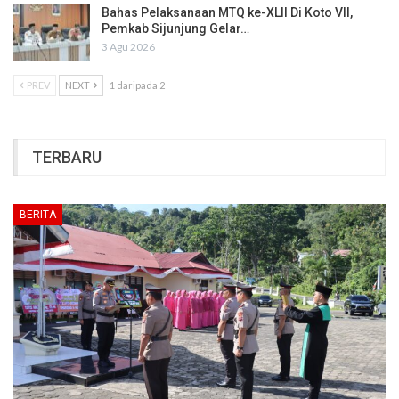
Bahas Pelaksanaan MTQ ke-XLII Di Koto VII,
Pemkab Sijunjung Gelar…
3 Agu 2026
PREV
NEXT
1 daripada 2
TERBARU
BERITA