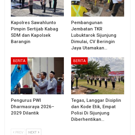
Kapolres Sawahlunto
Pembangunan
Pimpin Sertijab Kabag
Jembatan TKR
SDM dan Kapolsek
Lubuktarok Sijunjung
Barangin
Dimulai, CV Beringin
Jaya Utamakan…
BERITA
BERITA
Pengurus PWI
Tegas, Langgar Disiplin
Dharmasraya 2026–
dan Kode Etik, Empat
2029 Dilantik
Polisi Di Sijunjung
Diberhentikan…
PREV
NEXT