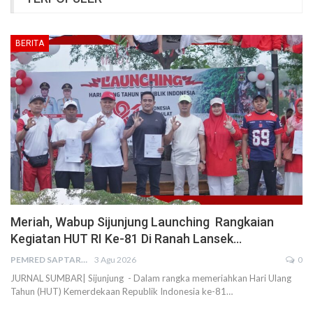
BERITA
Meriah, Wabup Sijunjung Launching Rangkaian
Kegiatan HUT RI Ke-81 Di Ranah Lansek…
PEMRED SAPTARIUS
3 Agu 2026
0
JURNAL SUMBAR| Sijunjung - Dalam rangka memeriahkan Hari Ulang
Tahun (HUT) Kemerdekaan Republik Indonesia ke-81…