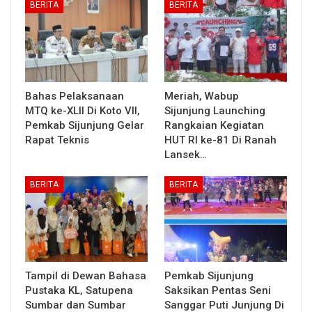
BERITA
BERITA
Bahas Pelaksanaan
Meriah, Wabup
MTQ ke-XLII Di Koto VII,
Sijunjung Launching
Pemkab Sijunjung Gelar
Rangkaian Kegiatan
Rapat Teknis
HUT RI ke-81 Di Ranah
Lansek…
BERITA
BERITA
Tampil di Dewan Bahasa
Pemkab Sijunjung
Pustaka KL, Satupena
Saksikan Pentas Seni
Sumbar dan Sumbar
Sanggar Puti Junjung Di