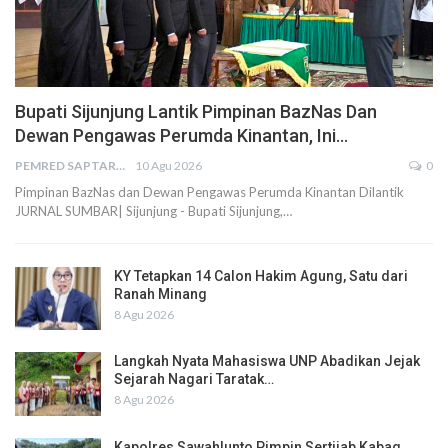
Bupati Sijunjung Lantik Pimpinan BazNas Dan
Dewan Pengawas Perumda Kinantan, Ini…
PEMRED SAPTARIUS
10 Agu 2026
0
Pimpinan BazNas dan Dewan Pengawas Perumda Kinantan Dilantik
JURNAL SUMBAR| Sijunjung - Bupati Sijunjung,…
KY Tetapkan 14 Calon Hakim Agung, Satu dari
Ranah Minang
8 Agu 2026
Langkah Nyata Mahasiswa UNP Abadikan Jejak
Sejarah Nagari Taratak…
8 Agu 2026
Kapolres Sawahlunto Pimpin Sertijab Kabag