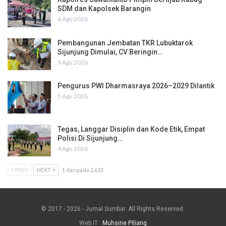
SDM dan Kapolsek Barangin
6 Agu 2026
Pembangunan Jembatan TKR Lubuktarok
Sijunjung Dimulai, CV Beringin…
5 Agu 2026
Pengurus PWI Dharmasraya 2026–2029 Dilantik
5 Agu 2026
Tegas, Langgar Disiplin dan Kode Etik, Empat
Polisi Di Sijunjung…
4 Agu 2026
PREV
NEXT
1 daripada 2,632
© 2017 - 2026 - Jurnal Sumbar. All Rights Reserved.
Web IT :
Muhsine Piliang