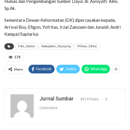
Humas dan Pengembangan Sumber Daya: dr. Asniyalti Almi,
Sp.Ak.
Sementara Dewan Kehormatan (DK) dipercayakan kepada,
Arrival Boy, Efigon, Yofritas, Irzal Zamzami dan Junaidi. Andri
Kampai/Saptarius
Foto_Utama
Kabupaten_Sijunjung
Pilihan_Editor
176
Share
Facebook
Twitter
WhatsApp
Jurnal Sumbar
8914 Posts
0
Comments