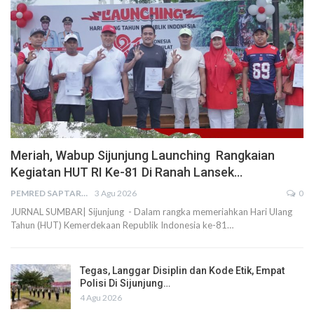
Meriah, Wabup Sijunjung Launching Rangkaian
Kegiatan HUT RI Ke-81 Di Ranah Lansek…
PEMRED SAPTARIUS
3 Agu 2026
0
JURNAL SUMBAR| Sijunjung - Dalam rangka memeriahkan Hari Ulang
Tahun (HUT) Kemerdekaan Republik Indonesia ke-81…
Tegas, Langgar Disiplin dan Kode Etik, Empat
Polisi Di Sijunjung…
4 Agu 2026