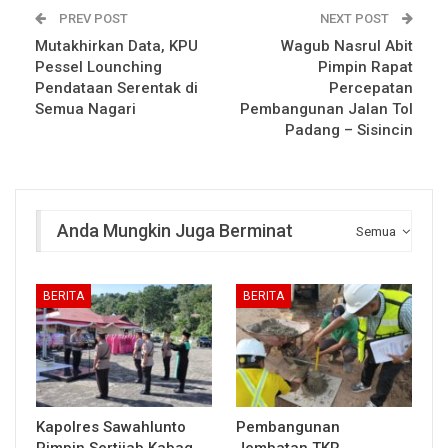
PREV POST
NEXT POST
Mutakhirkan Data, KPU
Wagub Nasrul Abit
Pessel Lounching
Pimpin Rapat
Pendataan Serentak di
Percepatan
Semua Nagari
Pembangunan Jalan Tol
Padang – Sisincin
Anda Mungkin Juga Berminat
Semua
BERITA
BERITA
Kapolres Sawahlunto
Pembangunan