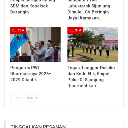
Pimpin Sertijab Kabag
Jembatan TKR
SDM dan Kapolsek
Lubuktarok Sijunjung
Barangin
Dimulai, CV Beringin
Jaya Utamakan…
BERITA
BERITA
Pengurus PWI
Tegas, Langgar Disiplin
Dharmasraya 2026–
dan Kode Etik, Empat
2029 Dilantik
Polisi Di Sijunjung
Diberhentikan…
PREV
NEXT
TINGGALKAN PESANAN