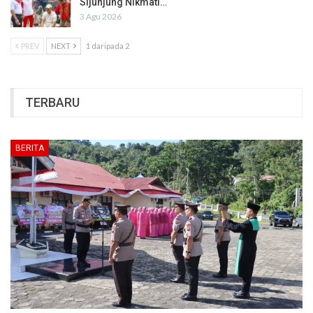
Sijunjung Nikmati…
3 Agu 2026
PREV
NEXT
1 daripada 2
TERBARU
BERITA