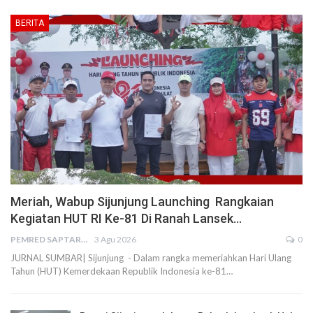
BERITA
Meriah, Wabup Sijunjung Launching Rangkaian
Kegiatan HUT RI Ke-81 Di Ranah Lansek…
PEMRED SAPTARIUS
3 Agu 2026
0
JURNAL SUMBAR| Sijunjung - Dalam rangka memeriahkan Hari Ulang
Tahun (HUT) Kemerdekaan Republik Indonesia ke-81…