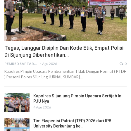
Tegas, Langgar Disiplin Dan Kode Etik, Empat Polisi
Di Sijunjung Diberhentikan…
PEMRED SAPTARIUS
4 Agu 2026
0
Kapolres Pimpin Upacara Pemberhentian Tidak Dengan Hormat ( PTDH
) Personil Polres Sijunjung JURNAL SUMBAR|…
Kapolres Sijunjung Pimpin Upacara Sertijab Ini
PJU Nya
4 Agu 2026
Tim Ekspedisi Patriot (TEP) 2026 dari IPB
University Berkunjung ke…