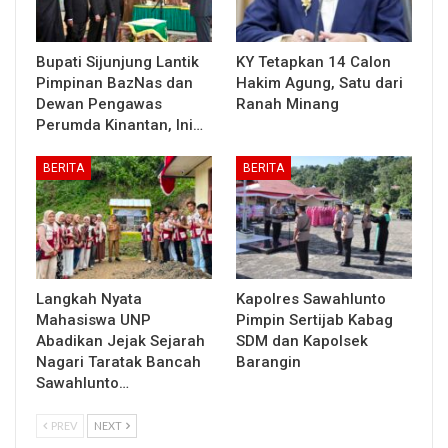
Bupati Sijunjung Lantik
KY Tetapkan 14 Calon
Pimpinan BazNas dan
Hakim Agung, Satu dari
Dewan Pengawas
Ranah Minang
Perumda Kinantan, Ini…
BERITA
BERITA
Langkah Nyata
Kapolres Sawahlunto
Mahasiswa UNP
Pimpin Sertijab Kabag
Abadikan Jejak Sejarah
SDM dan Kapolsek
Nagari Taratak Bancah
Barangin
Sawahlunto…
PREV
NEXT