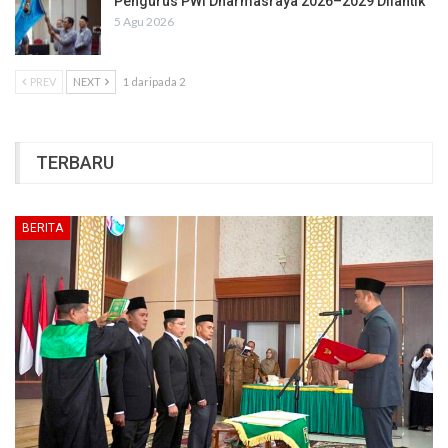
Pengurus PWI Dharmasraya 2026–2029 Dilantik
5 Agu 2026
PREV
NEXT
1 daripada 2
TERBARU
BERITA