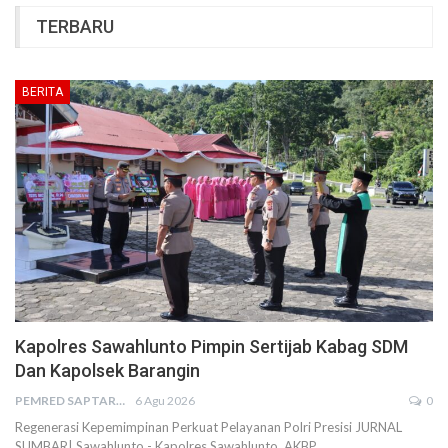
TERBARU
BERITA
Kapolres Sawahlunto Pimpin Sertijab Kabag SDM
Dan Kapolsek Barangin
PEMRED SAPTARIUS
6 Agu 2026
0
Regenerasi Kepemimpinan Perkuat Pelayanan Polri Presisi JURNAL
SUMBAR| Sawahlunto - Kapolres Sawahlunto, AKBP…