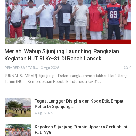
Meriah, Wabup Sijunjung Launching Rangkaian
Kegiatan HUT RI Ke-81 Di Ranah Lansek…
PEMRED SAPTARIUS
3 Agu 2026
0
JURNAL SUMBAR| Sijunjung - Dalam rangka memeriahkan Hari Ulang
Tahun (HUT) Kemerdekaan Republik Indonesia ke-81…
Tegas, Langgar Disiplin dan Kode Etik, Empat
Polisi Di Sijunjung…
4 Agu 2026
Kapolres Sijunjung Pimpin Upacara Sertijab Ini
PJU Nya