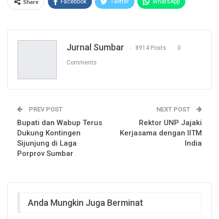
Share
Facebook
Twitter
WhatsApp
Pinterest
e-mel
Jurnal Sumbar
8914 Posts
0
Comments
PREV POST
NEXT POST
Bupati dan Wabup Terus
Rektor UNP Jajaki
Dukung Kontingen
Kerjasama dengan IITM
Sijunjung di Laga
India
Porprov Sumbar
Anda Mungkin Juga Berminat