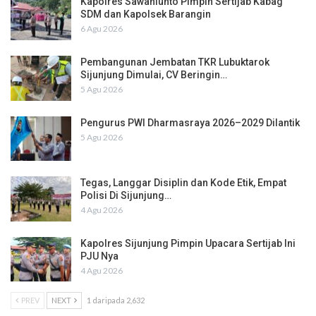
Kapolres Sawahlunto Pimpin Sertijab Kabag
SDM dan Kapolsek Barangin
6 Agu 2026
Pembangunan Jembatan TKR Lubuktarok
Sijunjung Dimulai, CV Beringin…
5 Agu 2026
Pengurus PWI Dharmasraya 2026–2029 Dilantik
5 Agu 2026
Tegas, Langgar Disiplin dan Kode Etik, Empat
Polisi Di Sijunjung…
4 Agu 2026
Kapolres Sijunjung Pimpin Upacara Sertijab Ini
PJU Nya
4 Agu 2026
PREV
NEXT
1 daripada 2,632