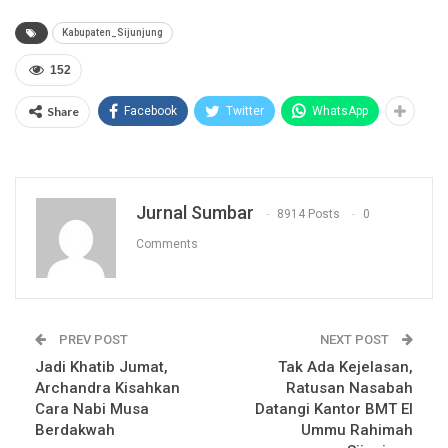
Kabupaten_Sijunjung
152
Share
Facebook
Twitter
WhatsApp
Jurnal Sumbar
8914 Posts
0
Comments
PREV POST
NEXT POST
Jadi Khatib Jumat,
Tak Ada Kejelasan,
Archandra Kisahkan
Ratusan Nasabah
Cara Nabi Musa
Datangi Kantor BMT El
Berdakwah
Ummu Rahimah