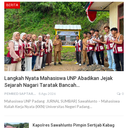
BERITA
Langkah Nyata Mahasiswa UNP Abadikan Jejak
Sejarah Nagari Taratak Bancah…
PEMRED SAPTARIUS
8 Agu 2026
0
Mahasiswa UNP Padang JURNAL SUMBAR| Sawahlunto – Mahasiswa
Kuliah Kerja Nyata (KKN) Universitas Negeri Padang…
Kapolres Sawahlunto Pimpin Sertijab Kabag