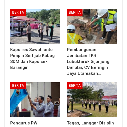
BERITA
BERITA
Kapolres Sawahlunto
Pembangunan
Pimpin Sertijab Kabag
Jembatan TKR
SDM dan Kapolsek
Lubuktarok Sijunjung
Barangin
Dimulai, CV Beringin
Jaya Utamakan…
BERITA
BERITA
Pengurus PWI
Tegas, Langgar Disiplin