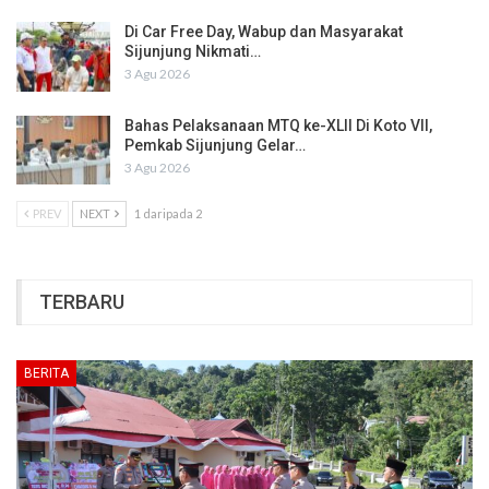
Di Car Free Day, Wabup dan Masyarakat
Sijunjung Nikmati…
3 Agu 2026
Bahas Pelaksanaan MTQ ke-XLII Di Koto VII,
Pemkab Sijunjung Gelar…
3 Agu 2026
PREV
NEXT
1 daripada 2
TERBARU
BERITA