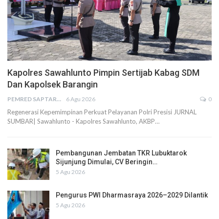
Kapolres Sawahlunto Pimpin Sertijab Kabag SDM
Dan Kapolsek Barangin
PEMRED SAPTARIUS
6 Agu 2026
0
Regenerasi Kepemimpinan Perkuat Pelayanan Polri Presisi JURNAL
SUMBAR| Sawahlunto - Kapolres Sawahlunto, AKBP…
Pembangunan Jembatan TKR Lubuktarok
Sijunjung Dimulai, CV Beringin…
5 Agu 2026
Pengurus PWI Dharmasraya 2026–2029 Dilantik
5 Agu 2026