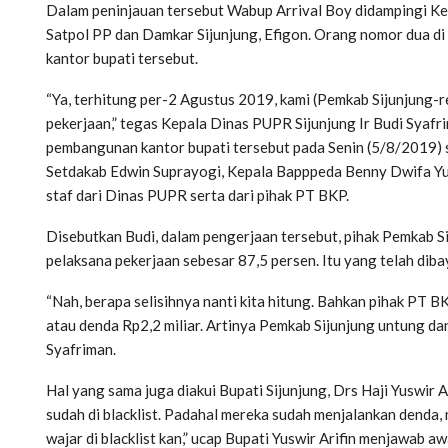
Dalam peninjauan tersebut Wabup Arrival Boy didampingi Ke
Satpol PP dan Damkar Sijunjung, Efigon. Orang nomor dua di
kantor bupati tersebut.
“Ya, terhitung per-2 Agustus 2019, kami (Pemkab Sijunjung-
pekerjaan,” tegas Kepala Dinas PUPR Sijunjung Ir Budi Syaf
pembangunan kantor bupati tersebut pada Senin (5/8/2019) so
Setdakab Edwin Suprayogi, Kepala Bapppeda Benny Dwifa Yus
staf dari Dinas PUPR serta dari pihak PT BKP.
Disebutkan Budi, dalam pengerjaan tersebut, pihak Pemkab S
pelaksana pekerjaan sebesar 87,5 persen. Itu yang telah diba
“Nah, berapa selisihnya nanti kita hitung. Bahkan pihak PT B
atau denda Rp2,2 miliar. Artinya Pemkab Sijunjung untung dan
Syafriman.
Hal yang sama juga diakui Bupati Sijunjung, Drs Haji Yuswir 
sudah di blacklist. Padahal mereka sudah menjalankan denda, 
wajar di blacklist kan,” ucap Bupati Yuswir Arifin menjawab a