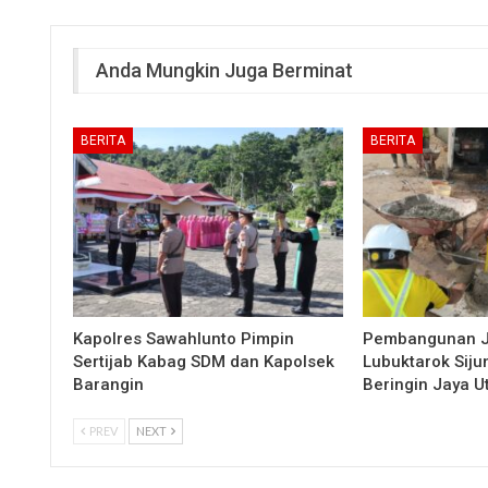
Anda Mungkin Juga Berminat
BERITA
BERITA
Kapolres Sawahlunto Pimpin
Pembangunan 
Sertijab Kabag SDM dan Kapolsek
Lubuktarok Siju
Barangin
Beringin Jaya 
PREV
NEXT