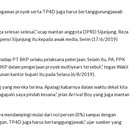
 pengawas proyek serta TP4D juga harus bertanggunungjawab
ga selesai-selesai,” ucap mantan anggota DPRD Sijunjung, Reza
ensi Sijunjung itu kepada awak media, Senin (17/6/2019)
hadap PT BKP selaku pelaksana pekerjaan. Selain itu, PA, PPK
P dalam pengerjaan proyek multiyears tersebut,” tegas Wakil
unan kantor bupati itu pada Selasa (6/8/2019).
 yang mereka terima. Apalagi kabarnya dalam waktu dekat kita
s ngapain saya pindah kesana,” jelas Arrival Boy yang juga mantan
a mendampingi mulai dari nol persen (0%) sampai dengan
gan, TP4D juga harus bertanggungjawab,” ujar sumber yang