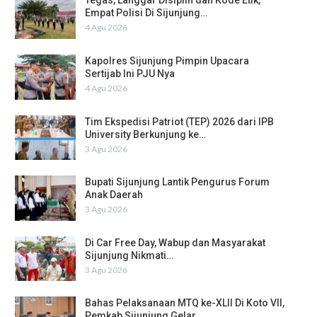
Tegas, Langgar Disiplin dan Kode Etik,
Empat Polisi Di Sijunjung…
4 Agu 2026
Kapolres Sijunjung Pimpin Upacara
Sertijab Ini PJU Nya
4 Agu 2026
Tim Ekspedisi Patriot (TEP) 2026 dari IPB
University Berkunjung ke…
3 Agu 2026
Bupati Sijunjung Lantik Pengurus Forum
Anak Daerah
3 Agu 2026
Di Car Free Day, Wabup dan Masyarakat
Sijunjung Nikmati…
3 Agu 2026
Bahas Pelaksanaan MTQ ke-XLII Di Koto VII,
Pemkab Sijunjung Gelar…