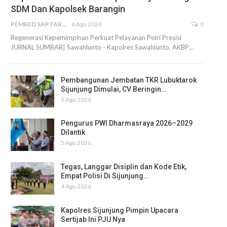
SDM Dan Kapolsek Barangin
PEMRED SAPTARIUS
6 Agu 2026
0
Regenerasi Kepemimpinan Perkuat Pelayanan Polri Presisi
JURNAL SUMBAR| Sawahlunto - Kapolres Sawahlunto, AKBP…
Pembangunan Jembatan TKR Lubuktarok
Sijunjung Dimulai, CV Beringin…
5 Agu 2026
Pengurus PWI Dharmasraya 2026–2029
Dilantik
5 Agu 2026
Tegas, Langgar Disiplin dan Kode Etik,
Empat Polisi Di Sijunjung…
4 Agu 2026
Kapolres Sijunjung Pimpin Upacara
Sertijab Ini PJU Nya