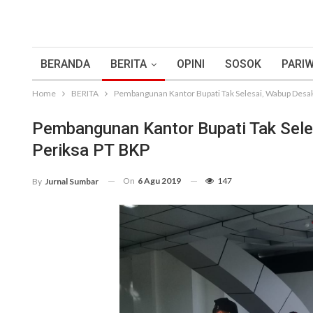
BERANDA
BERITA
OPINI
SOSOK
PARIW
Home
BERITA
Pembangunan Kantor Bupati Tak Selesai, Wabup Desak
Pembangunan Kantor Bupati Tak Sele
Periksa PT BKP
On
6 Agu 2019
147
By
Jurnal Sumbar