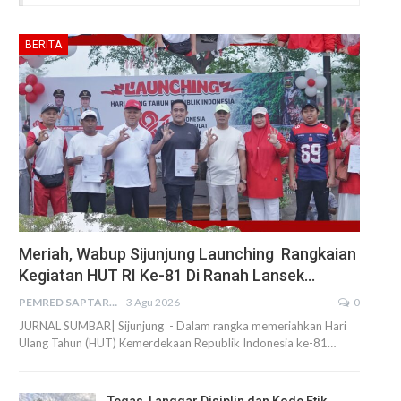
BERITA
Meriah, Wabup Sijunjung Launching Rangkaian
Kegiatan HUT RI Ke-81 Di Ranah Lansek…
PEMRED SAPTARIUS
3 Agu 2026
0
JURNAL SUMBAR| Sijunjung - Dalam rangka memeriahkan Hari
Ulang Tahun (HUT) Kemerdekaan Republik Indonesia ke-81…