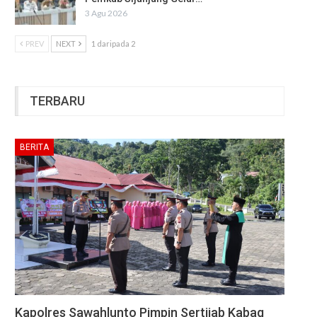
3 Agu 2026
PREV
NEXT
1 daripada 2
TERBARU
BERITA
Kapolres Sawahlunto Pimpin Sertijab Kabag