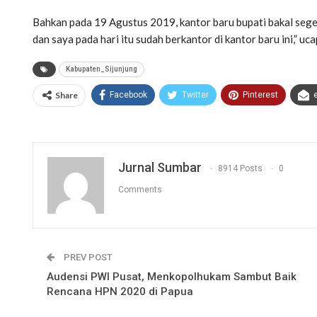
Bahkan pada 19 Agustus 2019, kantor baru bupati bakal seger
dan saya pada hari itu sudah berkantor di kantor baru ini,” uc
Kabupaten_Sijunjung
Share
Facebook
Twitter
Pinterest
Jurnal Sumbar
8914 Posts
0
Comments
PREV POST
Audensi PWI Pusat, Menkopolhukam Sambut Baik
Rencana HPN 2020 di Papua