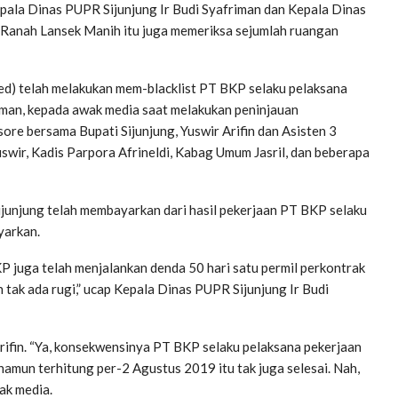
pala Dinas PUPR Sijunjung Ir Budi Syafriman dan Kepala Dinas
 Ranah Lansek Manih itu juga memeriksa sejumlah ruangan
red) telah melakukan mem-blacklist PT BKP selaku pelaksana
riman, kepada awak media saat melakukan peninjauan
re bersama Bupati Sijunjung, Yuswir Arifin dan Asisten 3
wir, Kadis Parpora Afrineldi, Kabag Umum Jasril, dan beberapa
ijunjung telah membayarkan dari hasil pekerjaan PT BKP selaku
yarkan.
KP juga telah menjalankan denda 50 hari satu permil perkontrak
 tak ada rugi,” ucap Kepala Dinas PUPR Sijunjung Ir Budi
Arifin. “Ya, konsekwensinya PT BKP selaku pelaksana pekerjaan
namun terhitung per-2 Agustus 2019 itu tak juga selesai. Nah,
wak media.