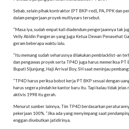
Sebab, selain pihak kontraktor (PT BKP-red), PA, PPK dan
dalam pengerjaan proyek multiyears tersebut.
“Masa iya, sudah empat kali diadendum pengerjaannya tak ju
Velly Abidin Pangeran yang juga Ketua Dewan Penasehat Gap
geram beberapa waktu lalu.
“Itu memang sudah seharusnya dilakukan pemblacklist-an ter
dan pengawas proyek serta TP4D juga harus memeriksa PT BK
Bupati Sijunjung, Haji Arrival Boy, SH saat meninjau pembang
“TP4D harus periksa bobot kerja PT BKP sesuai dengan uang
harus segera pindah ke kantor baru itu. Tapi kalau tidak jela
aktivis 1998 itu gerah.
Menurut sumber lainnya, Tim TP4D berdasarkan peraturanny
pekerjaan 100%. “Jika ada yang menyimpang saat pendampin
enggan disebutkan jatidirinya.