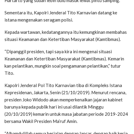
Hartarto yang sudah lebih dulu masuk lewat pintu samping.
Sementara itu, Kapolri Jenderal Tito Karnavian datang ke
istana mengenakan seragam polisi.
Kepada wartawan, kedatangannya itu kemungkinan membahas
situasi Keamanan dan Ketertiban Masyarakat (Kamtibmas).
“Dipanggil presiden, tapi saya kira‎ ini mengenai situasi
Keamanan dan Ketertiban Masyarakat (Kamtibmas). Kemarin
kan pelantikan, mungkin soal pengamanan pelantikan,” tutur
Tito.
Kapolri Jenderal Pol Tito Karnavian tiba di Kompleks Istana
Kepresidenan, Jakarta, Senin (21/10/2019). Menurut rencana,
presiden Joko Widodo akan memperkenalkan jajaran kabinet
barunya kepada publik hari ini usai dilantik Minggu
(20/10/2019) kemarin untuk masa jabatan periode 2019-2024
bersama Wakil Presiden Ma’ruf Amin.
“Alhamdulillah semua berjalan dengan lancar, dengan baik kerja