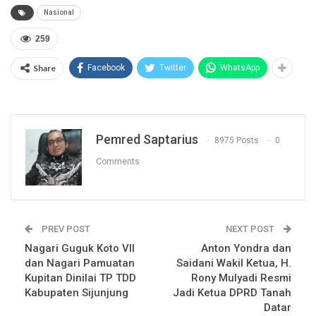
Nasional
259
Share
Facebook
Twitter
WhatsApp
Pemred Saptarius
8975 Posts
0
Comments
PREV POST
NEXT POST
Nagari Guguk Koto VII
Anton Yondra dan
dan Nagari Pamuatan
Saidani Wakil Ketua, H.
Kupitan Dinilai TP TDD
Rony Mulyadi Resmi
Kabupaten Sijunjung
Jadi Ketua DPRD Tanah
Datar