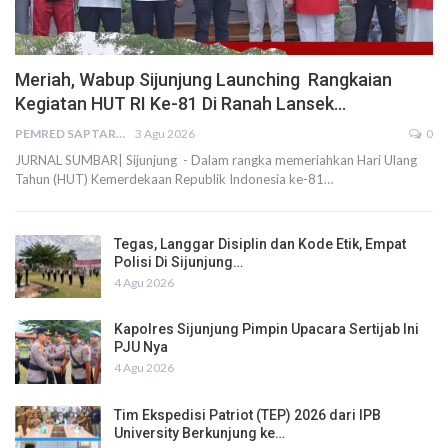
Meriah, Wabup Sijunjung Launching Rangkaian
Kegiatan HUT RI Ke-81 Di Ranah Lansek…
PEMRED SAPTARIUS
3 Agu 2026
0
JURNAL SUMBAR| Sijunjung - Dalam rangka memeriahkan Hari Ulang
Tahun (HUT) Kemerdekaan Republik Indonesia ke-81…
Tegas, Langgar Disiplin dan Kode Etik, Empat
Polisi Di Sijunjung…
4 Agu 2026
Kapolres Sijunjung Pimpin Upacara Sertijab Ini
PJU Nya
4 Agu 2026
Tim Ekspedisi Patriot (TEP) 2026 dari IPB
University Berkunjung ke…