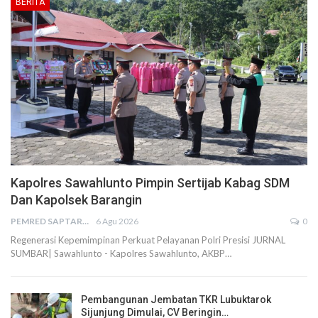
BERITA
Kapolres Sawahlunto Pimpin Sertijab Kabag SDM
Dan Kapolsek Barangin
PEMRED SAPTARIUS
6 Agu 2026
0
Regenerasi Kepemimpinan Perkuat Pelayanan Polri Presisi JURNAL
SUMBAR| Sawahlunto - Kapolres Sawahlunto, AKBP…
Pembangunan Jembatan TKR Lubuktarok
Sijunjung Dimulai, CV Beringin…