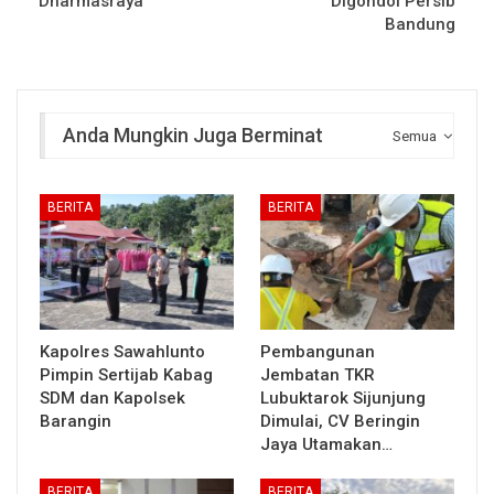
Dharmasraya
Digondol Persib
Bandung
Anda Mungkin Juga Berminat
Semua
BERITA
BERITA
Kapolres Sawahlunto
Pembangunan
Pimpin Sertijab Kabag
Jembatan TKR
SDM dan Kapolsek
Lubuktarok Sijunjung
Barangin
Dimulai, CV Beringin
Jaya Utamakan…
BERITA
BERITA