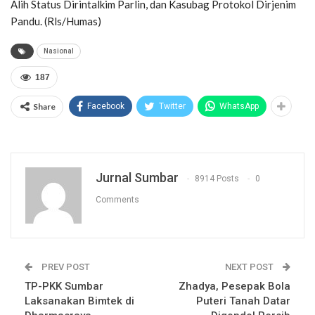
Alih Status Dirintalkim Parlin, dan Kasubag Protokol Dirjenim
Pandu. (Rls/Humas)
Nasional
187
Share
Facebook
Twitter
WhatsApp
Jurnal Sumbar
8914 Posts
0
Comments
PREV POST
NEXT POST
TP-PKK Sumbar
Zhadya, Pesepak Bola
Laksanakan Bimtek di
Puteri Tanah Datar