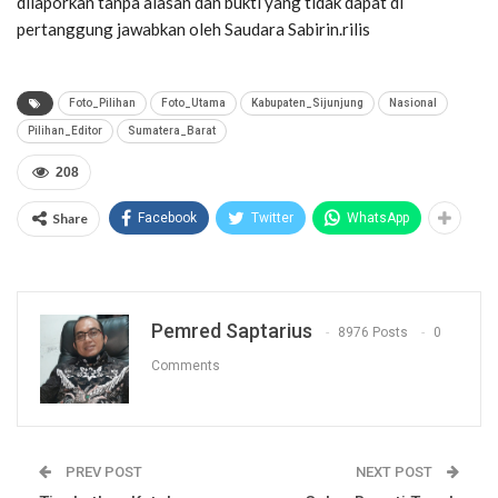
dilaporkan tanpa alasan dan bukti yang tidak dapat di
pertanggung jawabkan oleh Saudara Sabirin.rilis
Foto_Pilihan
Foto_Utama
Kabupaten_Sijunjung
Nasional
Pilihan_Editor
Sumatera_Barat
208
Share
Facebook
Twitter
WhatsApp
Pemred Saptarius
8976 Posts
0
Comments
PREV POST
NEXT POST