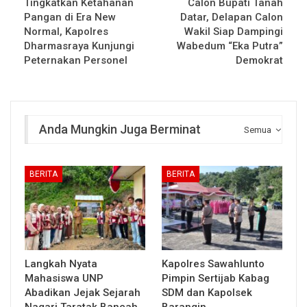
Tingkatkan Ketahanan
Calon Bupati Tanah
Pangan di Era New
Datar, Delapan Calon
Normal, Kapolres
Wakil Siap Dampingi
Dharmasraya Kunjungi
Wabedum “Eka Putra”
Peternakan Personel
Demokrat
Anda Mungkin Juga Berminat
Semua
BERITA
BERITA
Langkah Nyata
Kapolres Sawahlunto
Mahasiswa UNP
Pimpin Sertijab Kabag
Abadikan Jejak Sejarah
SDM dan Kapolsek
Nagari Taratak Bancah
Barangin