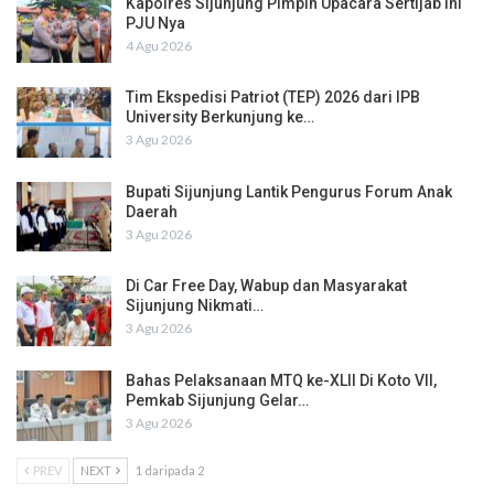
Kapolres Sijunjung Pimpin Upacara Sertijab Ini
PJU Nya
4 Agu 2026
Tim Ekspedisi Patriot (TEP) 2026 dari IPB
University Berkunjung ke…
3 Agu 2026
Bupati Sijunjung Lantik Pengurus Forum Anak
Daerah
3 Agu 2026
Di Car Free Day, Wabup dan Masyarakat
Sijunjung Nikmati…
3 Agu 2026
Bahas Pelaksanaan MTQ ke-XLII Di Koto VII,
Pemkab Sijunjung Gelar…
3 Agu 2026
PREV
NEXT
1 daripada 2