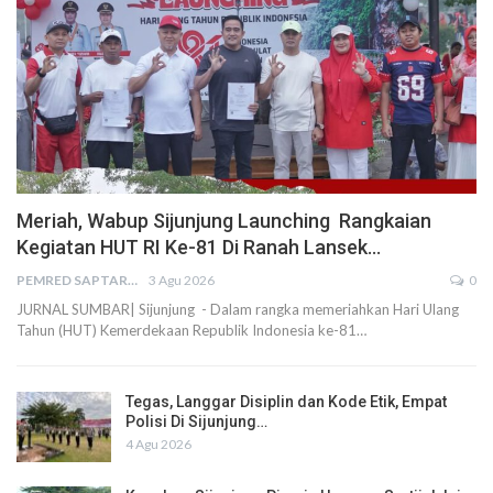
Meriah, Wabup Sijunjung Launching Rangkaian
Kegiatan HUT RI Ke-81 Di Ranah Lansek…
PEMRED SAPTARIUS
3 Agu 2026
0
JURNAL SUMBAR| Sijunjung - Dalam rangka memeriahkan Hari Ulang
Tahun (HUT) Kemerdekaan Republik Indonesia ke-81…
Tegas, Langgar Disiplin dan Kode Etik, Empat
Polisi Di Sijunjung…
4 Agu 2026