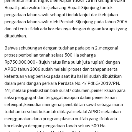
penerbitan surat tugas oleh Bapak Yuswir Arifin sebagai Wakil
Bupati pada waktu itu (sekarang Bupati Sijunjung) untuk
pengadaan lahan sawit sebagai tindak lanjut dari kebijakan
pengadaan lahan sawit oleh Pemkab Sijunjung pada tahun 2006
dan ini tentu tidak ada korelasinya dengan dugaan korupsi yang
dituduhkan.
Bahwa sehubungan dengan tuduhan pada poin 2, mengenai
proses pembelian tanah seluas 500 Ha seharga
Rp750.000.000,- (tujuh ratus lima puluh juta rupiah) dengan
APBD tahun 2006 sudah melalui proses dan tahapan serta
ketentuan yang berlaku pada saat itu hal ini sudah dibuktikan
dalam persidangan perkara Perdata No. 4/ Pdt.G/2019/PN.
Mrj melalui pembuktian baik surat/ dokumen, pemeriksaan para
saksi penggugat dan tergugat maupun dalam pemeriksaan
setempat, kemudian mengenai pembibitan sawit sebagaimana
tuduhan tersebut bukanlah dibiayai melalui APBD melainkan
menggunakan dana program plasma nutfah yang tidak ada
korelasinya dengan pengadaan tanah seluas 500 Ha