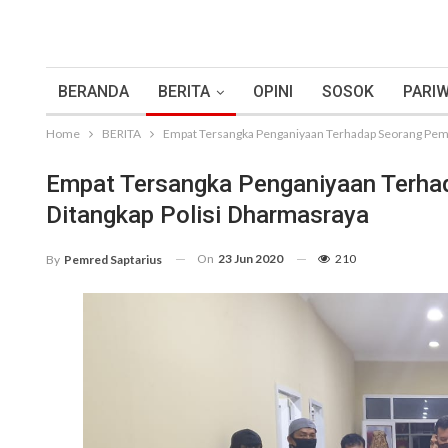
BERANDA
BERITA
OPINI
SOSOK
PARIW
Home
BERITA
Empat Tersangka Penganiyaan Terhadap Seorang Pemu
Empat Tersangka Penganiyaan Terha
Ditangkap Polisi Dharmasraya
On
23 Jun 2020
210
By
Pemred Saptarius