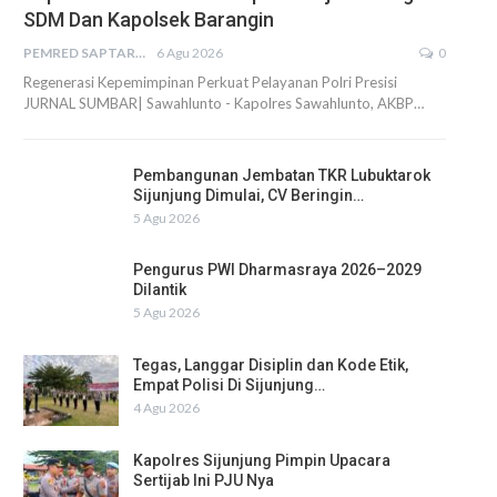
SDM Dan Kapolsek Barangin
PEMRED SAPTARIUS
6 Agu 2026
0
Regenerasi Kepemimpinan Perkuat Pelayanan Polri Presisi
JURNAL SUMBAR| Sawahlunto - Kapolres Sawahlunto, AKBP…
Pembangunan Jembatan TKR Lubuktarok
Sijunjung Dimulai, CV Beringin…
5 Agu 2026
Pengurus PWI Dharmasraya 2026–2029
Dilantik
5 Agu 2026
Tegas, Langgar Disiplin dan Kode Etik,
Empat Polisi Di Sijunjung…
4 Agu 2026
Kapolres Sijunjung Pimpin Upacara
Sertijab Ini PJU Nya