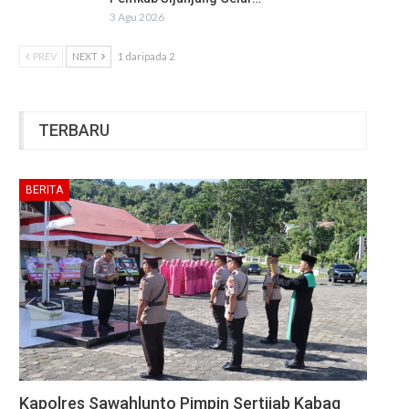
3 Agu 2026
PREV
NEXT
1 daripada 2
TERBARU
BERITA
Kapolres Sawahlunto Pimpin Sertijab Kabag