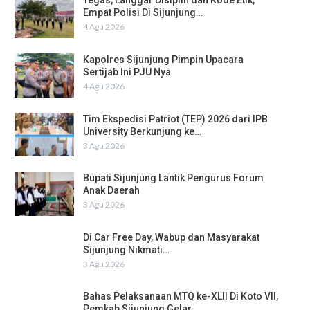
Tegas, Langgar Disiplin dan Kode Etik,
Empat Polisi Di Sijunjung…
4 Agu 2026
Kapolres Sijunjung Pimpin Upacara
Sertijab Ini PJU Nya
4 Agu 2026
Tim Ekspedisi Patriot (TEP) 2026 dari IPB
University Berkunjung ke…
3 Agu 2026
Bupati Sijunjung Lantik Pengurus Forum
Anak Daerah
3 Agu 2026
Di Car Free Day, Wabup dan Masyarakat
Sijunjung Nikmati…
3 Agu 2026
Bahas Pelaksanaan MTQ ke-XLII Di Koto VII,
Pemkab Sijunjung Gelar…