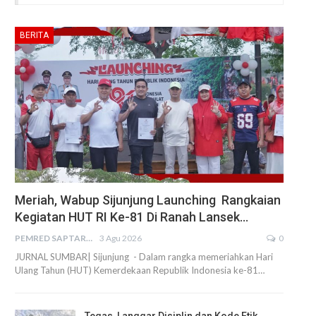
BERITA
Meriah, Wabup Sijunjung Launching Rangkaian
Kegiatan HUT RI Ke-81 Di Ranah Lansek…
PEMRED SAPTARIUS
3 Agu 2026
0
JURNAL SUMBAR| Sijunjung - Dalam rangka memeriahkan Hari
Ulang Tahun (HUT) Kemerdekaan Republik Indonesia ke-81…