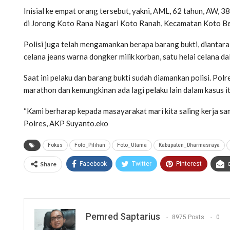
Inisial ke empat orang tersebut, yakni, AML, 62 tahun, AW, 
di Jorong Koto Rana Nagari Koto Ranah, Kecamatan Koto B
Polisi juga telah mengamankan berapa barang bukti, diantara s
celana jeans warna dongker milik korban, satu helai celana 
Saat ini pelaku dan barang bukti sudah diamankan polisi. Pol
marathon dan kemungkinan ada lagi pelaku lain dalam kasus it
“Kami berharap kepada masayarakat mari kita saling kerja sa
Polres, AKP Suyanto.eko
Fokus
Foto_Pilihan
Foto_Utama
Kabupaten_Dharmasraya
Share
Facebook
Twitter
Pinterest
Pemred Saptarius
8975 Posts
0