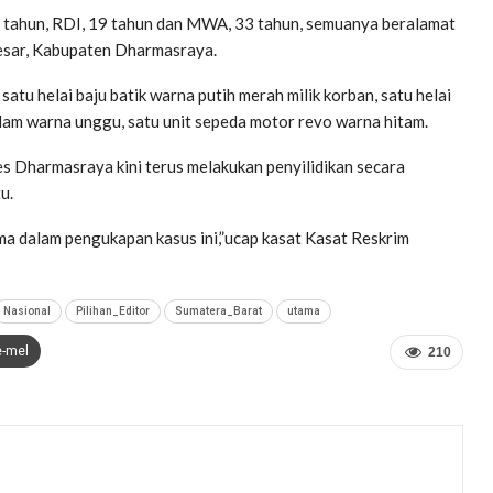
38 tahun, RDI, 19 tahun dan MWA, 33 tahun, semuanya beralamat
esar, Kabupaten Dharmasraya.
atu helai baju batik warna putih merah milik korban, satu helai
dalam warna unggu, satu unit sepeda motor revo warna hitam.
res Dharmasraya kini terus melakukan penyilidikan secara
u.
ma dalam pengukapan kasus ini,”ucap kasat Kasat Reskrim
Nasional
Pilihan_Editor
Sumatera_Barat
utama
e-mel
210