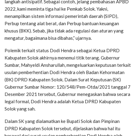
langkah antisipatif. Sebagai contoh, jelang pembahasan APBD
2022, kami meminta tiga hal ke Pemkab Solok. Yakni,
menampilkan sistem informasi pemerintah daerah (SIPD),
Perbup tentang alat berat, dan Perbup bantuan keuangan
khusus (BKK). Sebab, jika tidak ada regulasi dan aturan yang
mengatur, bagaimana bisa dibahas,” ujarnya.
Polemik terkait status Dodi Hendra sebagai Ketua DPRD
Kabupaten Solok akhirnya menemui titik terang. Gubernur
Sumbar, Mahyeldi Ansharullah, mengeluarkan keputusan terkait
usulan pemberhentian Dodi Hendra oleh Badan Kehormatan
(BK) DPRD Kabupaten Solok. Dalam Surat Keputusan (SK)
Gubernur Sumbar Nomor: 120/548/Pem-Otda/2021 tanggal 7
Desember 2021 tersebut, Gubernur menegaskan bahwa secara
legal formal, Dodi Hendra adalah Ketua DPRD Kabupaten
Solok yang sah.
Dalam SK yang dialamatkan ke Bupati Solok dan Pimpinan
DPRD Kabupaten Solok tersebut, dijelaskan bahwa hal itu
berawal dari surat usulan pemberhentian Dodi Hendra oleh