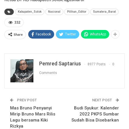
Kabupaten_Solok
Nasional
Pilihan_Editor
Sumatera_Barat
332
Share
Facebook
Twitter
WhatsApp
Pemred Saptarius
8977 Posts
0
Comments
PREV POST
NEXT POST
Mas Bruno Penyanyi
Budi Syukur: Kalender
Mirip Bruno Mars Rilis
2022 PKPS Sumbar
Lagu bersama Kiki
Sudah Bisa Disebarkan
Rizkya