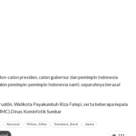
alon-calon presiden, calon gubernur dan pemimpin Indonesia
yakin pemimpin-pemimpin Indonesia nanti, separuhnya berasal
aruddin, Walikota Payakumbuh Riza Falepi, serta beberapa kepala
MMC).Dinas Kominfotik Sumbar
Nasional
Pilihan_Editor
Sumatera_Barat
utama
e-mel
232