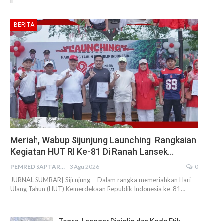
BERITA
Meriah, Wabup Sijunjung Launching Rangkaian
Kegiatan HUT RI Ke-81 Di Ranah Lansek…
PEMRED SAPTARIUS
3 Agu 2026
0
JURNAL SUMBAR| Sijunjung - Dalam rangka memeriahkan Hari
Ulang Tahun (HUT) Kemerdekaan Republik Indonesia ke-81…