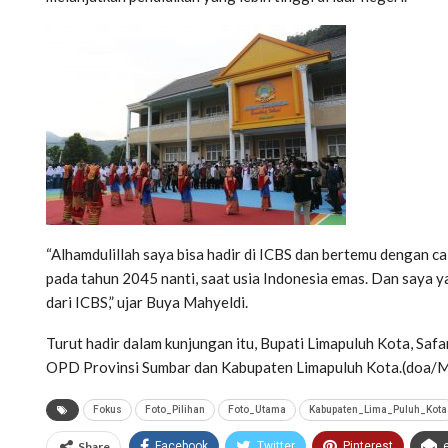
“Alhamdulillah saya bisa hadir di ICBS dan bertemu dengan c
pada tahun 2045 nanti, saat usia Indonesia emas. Dan saya 
dari ICBS,” ujar Buya Mahyeldi.
Turut hadir dalam kunjungan itu, Bupati Limapuluh Kota, Saf
OPD Provinsi Sumbar dan Kabupaten Limapuluh Kota.(doa/
Fokus
Foto_Pilihan
Foto_Utama
Kabupaten_Lima_Puluh_Kota
Share
Facebook
Twitter
Pinterest