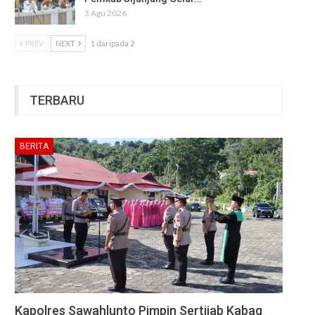
3 Agu 2026
PREV
NEXT
1 daripada 2
TERBARU
BERITA
Kapolres Sawahlunto Pimpin Sertijab Kabag