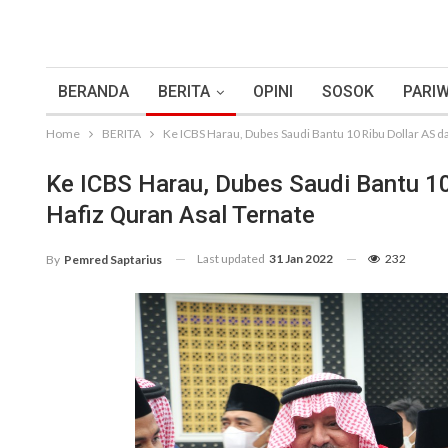
BERANDA
BERITA
OPINI
SOSOK
PARIW
Home
BERITA
Ke ICBS Harau, Dubes Saudi Bantu 10 Ribu Dollar AS 
Ke ICBS Harau, Dubes Saudi Bantu 10
Hafiz Quran Asal Ternate
Last updated
31 Jan 2022
232
By
Pemred Saptarius