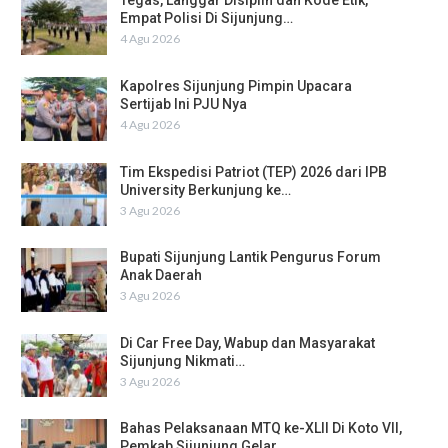
Tegas, Langgar Disiplin dan Kode Etik,
Empat Polisi Di Sijunjung…
4 Agu 2026
Kapolres Sijunjung Pimpin Upacara
Sertijab Ini PJU Nya
4 Agu 2026
Tim Ekspedisi Patriot (TEP) 2026 dari IPB
University Berkunjung ke…
3 Agu 2026
Bupati Sijunjung Lantik Pengurus Forum
Anak Daerah
3 Agu 2026
Di Car Free Day, Wabup dan Masyarakat
Sijunjung Nikmati…
3 Agu 2026
Bahas Pelaksanaan MTQ ke-XLII Di Koto VII,
Pemkab Sijunjung Gelar…