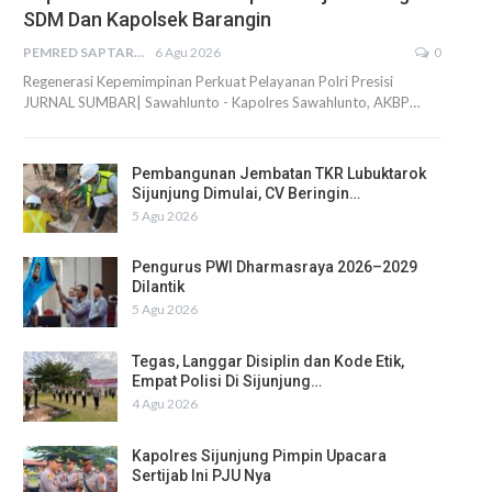
SDM Dan Kapolsek Barangin
PEMRED SAPTARIUS
6 Agu 2026
0
Regenerasi Kepemimpinan Perkuat Pelayanan Polri Presisi
JURNAL SUMBAR| Sawahlunto - Kapolres Sawahlunto, AKBP…
Pembangunan Jembatan TKR Lubuktarok
Sijunjung Dimulai, CV Beringin…
5 Agu 2026
Pengurus PWI Dharmasraya 2026–2029
Dilantik
5 Agu 2026
Tegas, Langgar Disiplin dan Kode Etik,
Empat Polisi Di Sijunjung…
4 Agu 2026
Kapolres Sijunjung Pimpin Upacara
Sertijab Ini PJU Nya