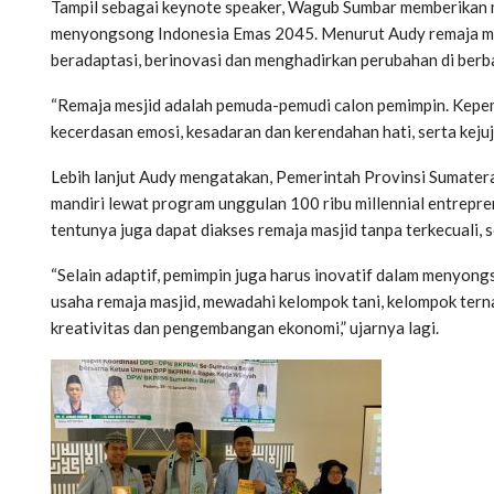
Tampil sebagai keynote speaker, Wagub Sumbar memberikan 
menyongsong Indonesia Emas 2045. Menurut Audy remaja ma
beradaptasi, berinovasi dan menghadirkan perubahan di berb
“Remaja mesjid adalah pemuda-pemudi calon pemimpin. Kepemimp
kecerdasan emosi, kesadaran dan kerendahan hati, serta kejuju
Lebih lanjut Audy mengatakan, Pemerintah Provinsi Sumater
mandiri lewat program unggulan 100 ribu millennial entrepr
tentunya juga dapat diakses remaja masjid tanpa terkecuali, 
“Selain adaptif, pemimpin juga harus inovatif dalam menyon
usaha remaja masjid, mewadahi kelompok tani, kelompok ternak
kreativitas dan pengembangan ekonomi,” ujarnya lagi.