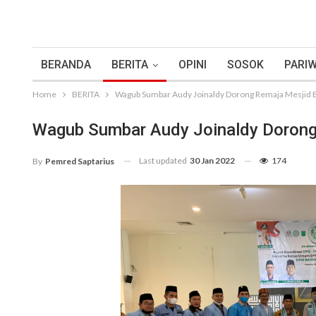
BERANDA
BERITA
OPINI
SOSOK
PARIW
Home
BERITA
Wagub Sumbar Audy Joinaldy Dorong Remaja Mesjid B
Wagub Sumbar Audy Joinaldy Dorong 
Last updated
30 Jan 2022
174
By
Pemred Saptarius