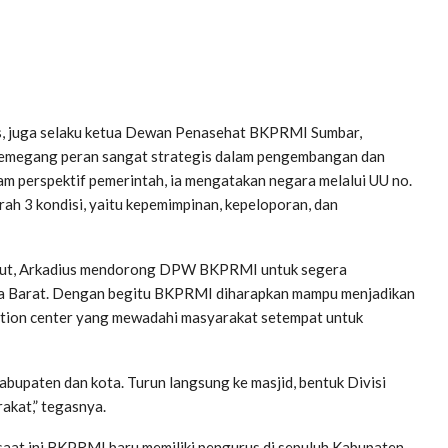
s, juga selaku ketua Dewan Penasehat BKPRMI Sumbar,
emegang peran sangat strategis dalam pengembangan dan
lam perspektif pemerintah, ia mengatakan negara melalui UU no.
ah 3 kondisi, yaitu kepemimpinan, kepeloporan, dan
ebut, Arkadius mendorong DPW BKPRMI untuk segera
ra Barat. Dengan begitu BKPRMI diharapkan mampu menjadikan
mation center yang mewadahi masyarakat setempat untuk
paten dan kota. Turun langsung ke masjid, bentuk Divisi
akat,” tegasnya.
saat ini BKPRMI baru memiliki pengurus di sepuluh Kabupaten