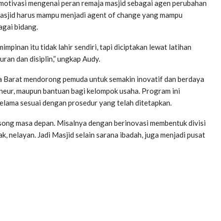
motivasi mengenai peran remaja masjid sebagai agen perubahan
sjid harus mampu menjadi agent of change yang mampu
agai bidang.
inan itu tidak lahir sendiri, tapi diciptakan lewat latihan
ran dan disiplin,” ungkap Audy.
a Barat mendorong pemuda untuk semakin inovatif dan berdaya
eneur, maupun bantuan bagi kelompok usaha. Program ini
selama sesuai dengan prosedur yang telah ditetapkan.
gsong masa depan. Misalnya dengan berinovasi membentuk divisi
, nelayan. Jadi Masjid selain sarana ibadah, juga menjadi pusat