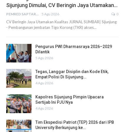
Sijunjung Dimulai, CV Beringin Jaya Utamakan…
PEMRED SAPTARIUS
5 Agu 2026
0
CV Beringin Jaya Utamakan Kualitas JURNAL SUMBAR| Sijunjung
- Pembangunan jembatan Tigo Korong (TKR) akses…
Pengurus PWI Dharmasraya 2026–2029
Dilantik
5 Agu 2026
Tegas, Langgar Disiplin dan Kode Etik,
Empat Polisi Di Sijunjung…
4 Agu 2026
Kapolres Sijunjung Pimpin Upacara
Sertijab Ini PJU Nya
4 Agu 2026
Tim Ekspedisi Patriot (TEP) 2026 dari IPB
University Berkunjung ke…