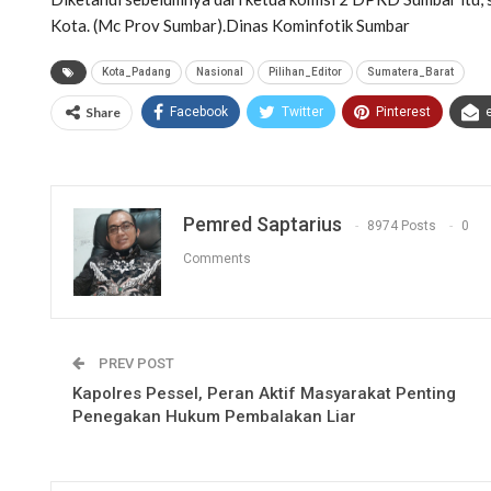
Kota. (Mc Prov Sumbar).Dinas Kominfotik Sumbar
Kota_Padang
Nasional
Pilihan_Editor
Sumatera_Barat
Share
Facebook
Twitter
Pinterest
Pemred Saptarius
8974 Posts
0
Comments
PREV POST
Kapolres Pessel, Peran Aktif Masyarakat Penting
Penegakan Hukum Pembalakan Liar