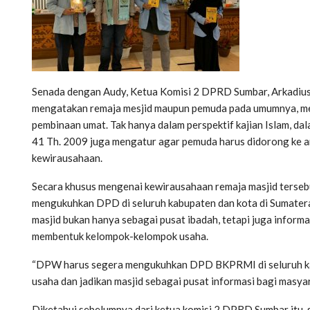
Senada dengan Audy, Ketua Komisi 2 DPRD Sumbar, Arkadiu
mengatakan remaja mesjid maupun pemuda pada umumnya, m
pembinaan umat. Tak hanya dalam perspektif kajian Islam, da
41 Th. 2009 juga mengatur agar pemuda harus didorong ke ar
kewirausahaan.
Secara khusus mengenai kewirausahaan remaja masjid ters
mengukuhkan DPD di seluruh kabupaten dan kota di Sumate
masjid bukan hanya sebagai pusat ibadah, tetapi juga infor
membentuk kelompok-kelompok usaha.
“DPW harus segera mengukuhkan DPD BKPRMI di seluruh kabu
usaha dan jadikan masjid sebagai pusat informasi bagi masyar
Diketahui sebelumnya dari ketua komisi 2 DPRD Sumbar itu, 