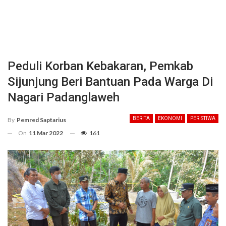
Peduli Korban Kebakaran, Pemkab
Sijunjung Beri Bantuan Pada Warga Di
Nagari Padanglaweh
BERITA
EKONOMI
PERISTIWA
By
Pemred Saptarius
On
11 Mar 2022
161