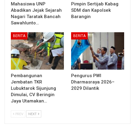
Mahasiswa UNP
Pimpin Sertijab Kabag
Abadikan Jejak Sejarah
SDM dan Kapolsek
Nagari Taratak Bancah
Barangin
Sawahlunto…
BERITA
BERITA
Pembangunan
Pengurus PWI
Jembatan TKR
Dharmasraya 2026–
Lubuktarok Sijunjung
2029 Dilantik
Dimulai, CV Beringin
Jaya Utamakan…
PREV
NEXT