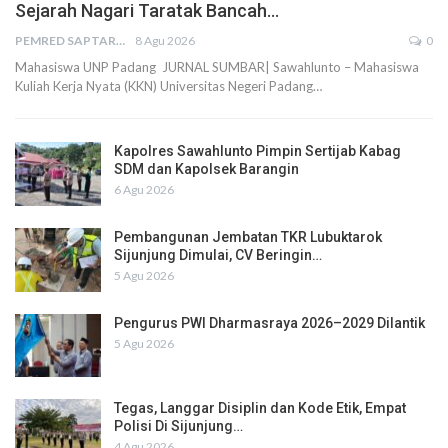
Sejarah Nagari Taratak Bancah…
PEMRED SAPTARIUS
8 Agu 2026
0
Mahasiswa UNP Padang JURNAL SUMBAR| Sawahlunto – Mahasiswa
Kuliah Kerja Nyata (KKN) Universitas Negeri Padang…
Kapolres Sawahlunto Pimpin Sertijab Kabag
SDM dan Kapolsek Barangin
6 Agu 2026
Pembangunan Jembatan TKR Lubuktarok
Sijunjung Dimulai, CV Beringin…
5 Agu 2026
Pengurus PWI Dharmasraya 2026–2029 Dilantik
5 Agu 2026
Tegas, Langgar Disiplin dan Kode Etik, Empat
Polisi Di Sijunjung…
4 Agu 2026