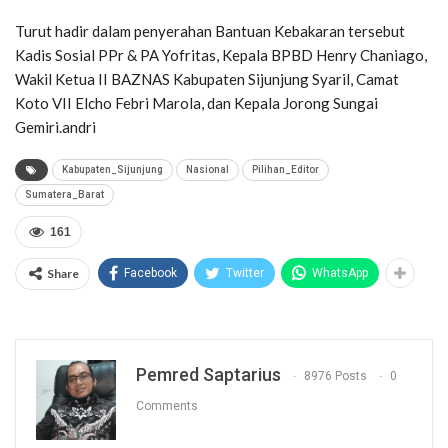
Turut hadir dalam penyerahan Bantuan Kebakaran tersebut
Kadis Sosial PPr & PA Yofritas, Kepala BPBD Henry Chaniago,
Wakil Ketua II BAZNAS Kabupaten Sijunjung Syaril, Camat
Koto VII Elcho Febri Marola, dan Kepala Jorong Sungai
Gemiri.andri
Kabupaten_Sijunjung
Nasional
Pilihan_Editor
Sumatera_Barat
161
Share
Facebook
Twitter
WhatsApp
Pemred Saptarius
8976 Posts
0
Comments