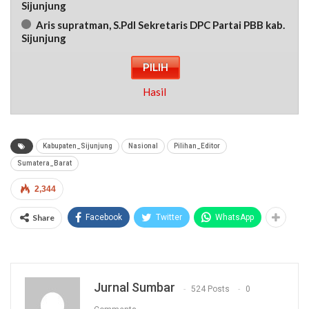
Sijunjung
Aris supratman, S.PdI Sekretaris DPC Partai PBB kab.
Sijunjung
Hasil
Kabupaten_Sijunjung
Nasional
Pilihan_Editor
Sumatera_Barat
2,344
Share
Facebook
Twitter
WhatsApp
Jurnal Sumbar
524 Posts
0