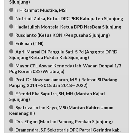
Sijunjung)
Ir H Rahmat Mustika, MSI
Nofriadi Zulka, Ketua DPC PKB Kabupaten Sijunjung
Hadiatulloh Montela, Ketua DPD NasDem Sijunjung
Rusdianto (Ketua KONI/Pengusaha Sijunjung)
Erikman (TNI)
April Marsal Dt Pangulu Sati, S.Pd (Anggota DPRD
Sijunjung/Ketua Pokdar Kab.Sijunjung)
Mayor CPL Aswad Kennedy (Jab. Wadan Denpal 1/3
Pdg Korem 032/Wirabraja)
Prof. Dr. Novesar Jamarun, M.S. ( Rektor ISI Padang
Panjang 2014—2018 dan 2018—2022)
Efendri Eka Saputra, SH, MH (Mantan Kajari
Sijunjung)
Syafrizal Intan Kayo, MSi (Mantan Kabiro Umum
Kemenag RI)
Drs. Efigon (Mantan Pamong Pemkab Sijunjung)
Dramendra, S.P Sekretaris DPC Partai Gerindra kab.