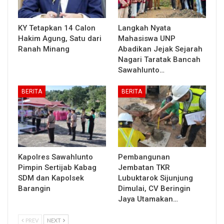
KY Tetapkan 14 Calon
Langkah Nyata
Hakim Agung, Satu dari
Mahasiswa UNP
Ranah Minang
Abadikan Jejak Sejarah
Nagari Taratak Bancah
Sawahlunto…
BERITA
BERITA
Kapolres Sawahlunto
Pembangunan
Pimpin Sertijab Kabag
Jembatan TKR
SDM dan Kapolsek
Lubuktarok Sijunjung
Barangin
Dimulai, CV Beringin
Jaya Utamakan…
PREV
NEXT