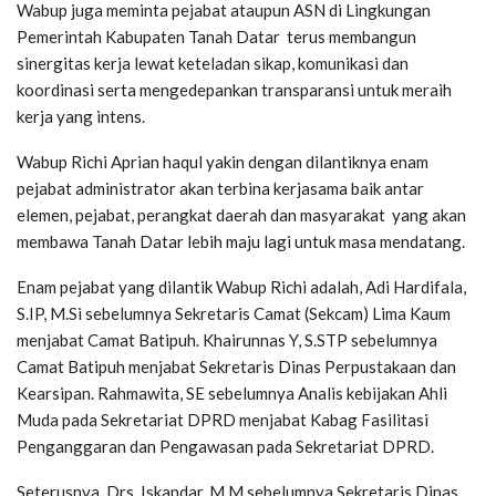
Wabup juga meminta pejabat ataupun ASN di Lingkungan
Pemerintah Kabupaten Tanah Datar terus membangun
sinergitas kerja lewat keteladan sikap, komunikasi dan
koordinasi serta mengedepankan transparansi untuk meraih
kerja yang intens.
Wabup Richi Aprian haqul yakin dengan dilantiknya enam
pejabat administrator akan terbina kerjasama baik antar
elemen, pejabat, perangkat daerah dan masyarakat yang akan
membawa Tanah Datar lebih maju lagi untuk masa mendatang.
Enam pejabat yang dilantik Wabup Richi adalah, Adi Hardifala,
S.IP, M.Si sebelumnya Sekretaris Camat (Sekcam) Lima Kaum
menjabat Camat Batipuh. Khairunnas Y, S.STP sebelumnya
Camat Batipuh menjabat Sekretaris Dinas Perpustakaan dan
Kearsipan. Rahmawita, SE sebelumnya Analis kebijakan Ahli
Muda pada Sekretariat DPRD menjabat Kabag Fasilitasi
Penganggaran dan Pengawasan pada Sekretariat DPRD.
Seterusnya, Drs. Iskandar, M.M sebelumnya Sekretaris Dinas