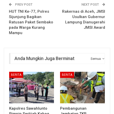
PREV POST
NEXT POST
HUT TNI Ke-77, Polres
Rakernas di Aceh, JMSI
Sijunjung Bagikan
Usulkan Gubernur
Ratusan Paket Sembako
Lampung Dianugerahi
pada Warga Kurang
JMSI Award
Mampu
Anda Mungkin Juga Berminat
Semua
BERITA
BERITA
Kapolres Sawahlunto
Pembangunan
Pimpin Sertijab Kabag
Jembatan TKR