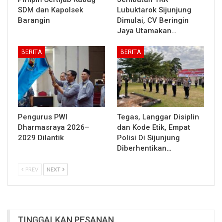
SDM dan Kapolsek
Lubuktarok Sijunjung
Barangin
Dimulai, CV Beringin
Jaya Utamakan…
BERITA
BERITA
Pengurus PWI
Tegas, Langgar Disiplin
Dharmasraya 2026–
dan Kode Etik, Empat
2029 Dilantik
Polisi Di Sijunjung
Diberhentikan…
PREV
NEXT
TINGGALKAN PESANAN