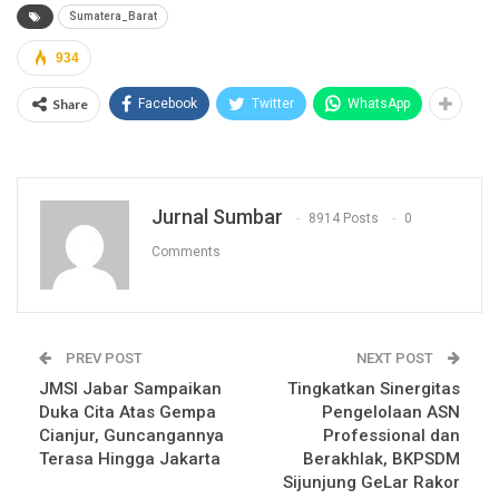
Sumatera_Barat
934
Share
Facebook
Twitter
WhatsApp
Jurnal Sumbar
8914 Posts
0
Comments
PREV POST
NEXT POST
JMSI Jabar Sampaikan
Tingkatkan Sinergitas
Duka Cita Atas Gempa
Pengelolaan ASN
Cianjur, Guncangannya
Professional dan
Terasa Hingga Jakarta
Berakhlak, BKPSDM
Sijunjung GeLar Rakor