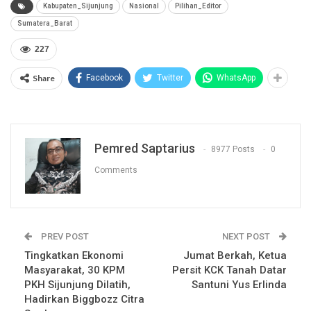
Kabupaten_Sijunjung
Nasional
Pilihan_Editor
Sumatera_Barat
227
Share
Facebook
Twitter
WhatsApp
Pemred Saptarius
8977 Posts
0
Comments
PREV POST
NEXT POST
Tingkatkan Ekonomi
Jumat Berkah, Ketua
Masyarakat, 30 KPM
Persit KCK Tanah Datar
PKH Sijunjung Dilatih,
Santuni Yus Erlinda
Hadirkan Biggbozz Citra