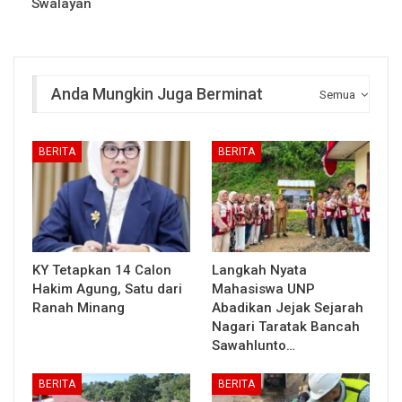
Swalayan
Anda Mungkin Juga Berminat
Semua
BERITA
BERITA
KY Tetapkan 14 Calon
Langkah Nyata
Hakim Agung, Satu dari
Mahasiswa UNP
Ranah Minang
Abadikan Jejak Sejarah
Nagari Taratak Bancah
Sawahlunto…
BERITA
BERITA