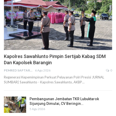
Kapolres Sawahlunto Pimpin Sertijab Kabag SDM
Dan Kapolsek Barangin
PEMRED SAPTARIUS
6 Agu 2026
0
Regenerasi Kepemimpinan Perkuat Pelayanan Polri Presisi JURNAL
SUMBAR| Sawahlunto - Kapolres Sawahlunto, AKBP…
Pembangunan Jembatan TKR Lubuktarok
Sijunjung Dimulai, CV Beringin…
5 Agu 2026