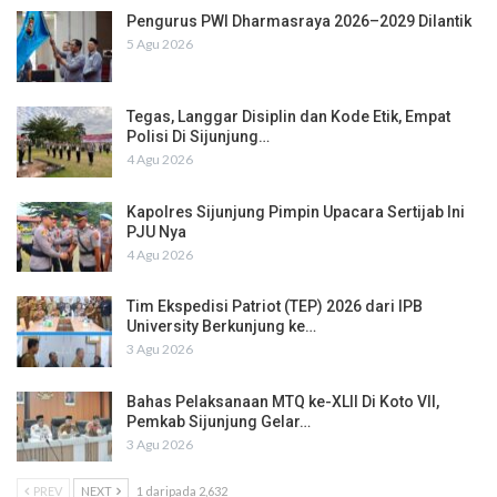
Pengurus PWI Dharmasraya 2026–2029 Dilantik
5 Agu 2026
Tegas, Langgar Disiplin dan Kode Etik, Empat
Polisi Di Sijunjung…
4 Agu 2026
Kapolres Sijunjung Pimpin Upacara Sertijab Ini
PJU Nya
4 Agu 2026
Tim Ekspedisi Patriot (TEP) 2026 dari IPB
University Berkunjung ke…
3 Agu 2026
Bahas Pelaksanaan MTQ ke-XLII Di Koto VII,
Pemkab Sijunjung Gelar…
3 Agu 2026
PREV
NEXT
1 daripada 2,632