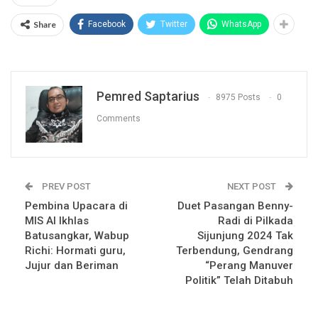
Share
Facebook
Twitter
WhatsApp
Pemred Saptarius
8975 Posts
0
Comments
PREV POST
NEXT POST
Pembina Upacara di
Duet Pasangan Benny-
MIS Al Ikhlas
Radi di Pilkada
Batusangkar, Wabup
Sijunjung 2024 Tak
Richi: Hormati guru,
Terbendung, Gendrang
Jujur dan Beriman
“Perang Manuver
Politik” Telah Ditabuh