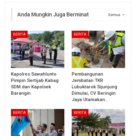
Anda Mungkin Juga Berminat
Semua
BERITA
BERITA
Kapolres Sawahlunto
Pembangunan
Pimpin Sertijab Kabag
Jembatan TKR
SDM dan Kapolsek
Lubuktarok Sijunjung
Barangin
Dimulai, CV Beringin
Jaya Utamakan…
BERITA
BERITA