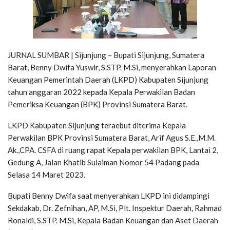
JURNAL SUMBAR | Sijunjung – Bupati Sijunjung, Sumatera
Barat, Benny Dwifa Yuswir, S.STP. M.Si, menyerahkan Laporan
Keuangan Pemerintah Daerah (LKPD) Kabupaten Sijunjung
tahun anggaran 2022 kepada Kepala Perwakilan Badan
Pemeriksa Keuangan (BPK) Provinsi Sumatera Barat.
LKPD Kabupaten Sijunjung teraebut diterima Kepala
Perwakilan BPK Provinsi Sumatera Barat, Arif Agus S.E.,M.M.
Ak.,CPA. CSFA di ruang rapat Kepala perwakilan BPK, Lantai 2,
Gedung A, Jalan Khatib Sulaiman Nomor 54 Padang pada
Selasa 14 Maret 2023.
Bupati Benny Dwifa saat menyerahkan LKPD ini didampingi
Sekdakab, Dr. Zefnihan, AP, M.Si, Plt. Inspektur Daerah, Rahmad
Ronaldi, S.STP. M.Si, Kepala Badan Keuangan dan Aset Daerah