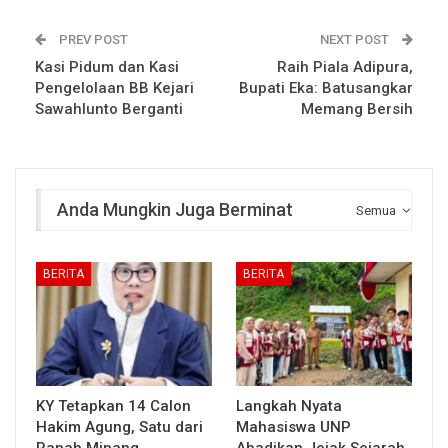
PREV POST
NEXT POST
Kasi Pidum dan Kasi
Raih Piala Adipura,
Pengelolaan BB Kejari
Bupati Eka: Batusangkar
Sawahlunto Berganti
Memang Bersih
Anda Mungkin Juga Berminat
Semua
BERITA
BERITA
KY Tetapkan 14 Calon
Langkah Nyata
Hakim Agung, Satu dari
Mahasiswa UNP
Ranah Minang
Abadikan Jejak Sejarah