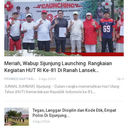
Meriah, Wabup Sijunjung Launching Rangkaian
Kegiatan HUT RI Ke-81 Di Ranah Lansek…
PEMRED SAPTARIUS
3 Agu 2026
0
JURNAL SUMBAR| Sijunjung - Dalam rangka memeriahkan Hari Ulang
Tahun (HUT) Kemerdekaan Republik Indonesia ke-81…
Tegas, Langgar Disiplin dan Kode Etik, Empat
Polisi Di Sijunjung…
4 Agu 2026