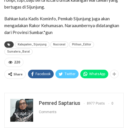
bertugas di Sijunjung.
Bahkan kata Kadis Kominfo, Pemkab Sijunjung juga akan
mengadakan Rakor Kehumasan. Naraaumbernya didatangkan
dari Provinsi Sumbar.*gun
Kabupaten_Sijunjung
Nasional
Pilihan_Editor
Sumatera_Barat
220
Share
Facebook
Twitter
WhatsApp
Pemred Saptarius
8977 Posts
0
Comments