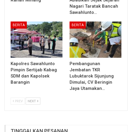
Nagari Taratak Bancah
Sawahlunto…
BERITA
BERITA
Kapolres Sawahlunto
Pembangunan
Pimpin Sertijab Kabag
Jembatan TKR
SDM dan Kapolsek
Lubuktarok Sijunjung
Barangin
Dimulai, CV Beringin
Jaya Utamakan…
PREV
NEXT
TINGGALKAN PESANAN